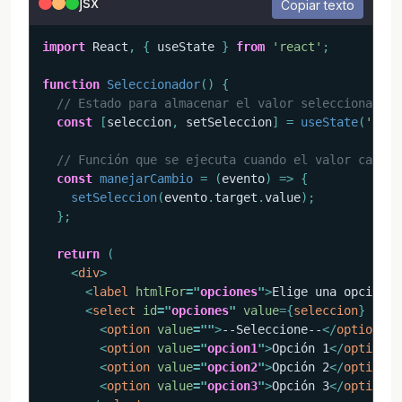
jsx
Copiar texto
import
 React
,
{
 useState 
}
from
'react'
;
function
Seleccionador
(
)
{
// Estado para almacenar el valor seleccionado
const
[
seleccion
,
 setSeleccion
]
=
useState
(
''
)
;
// Función que se ejecuta cuando el valor cambia
const
manejarCambio
=
(
evento
)
=>
{
setSeleccion
(
evento
.
target
.
value
)
;
}
;
return
(
<
div
>
<
label
htmlFor
=
"
opciones
"
>
Elige una opción:
<
<
select
id
=
"
opciones
"
value
=
{
seleccion
}
onCh
<
option
value
=
"
"
>
--Seleccione--
</
option
>
<
option
value
=
"
opcion1
"
>
Opción 1
</
option
>
<
option
value
=
"
opcion2
"
>
Opción 2
</
option
>
<
option
value
=
"
opcion3
"
>
Opción 3
</
option
>