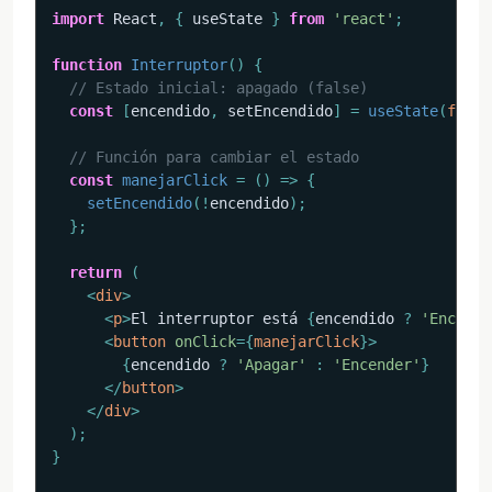
import
 React
,
{
 useState 
}
from
'react'
;
function
Interruptor
(
)
{
// Estado inicial: apagado (false)
const
[
encendido
,
 setEncendido
]
=
useState
(
false
// Función para cambiar el estado
const
manejarClick
=
(
)
=>
{
setEncendido
(
!
encendido
)
;
}
;
return
(
<
div
>
<
p
>
El interruptor está 
{
encendido 
?
'Encendi
<
button
onClick
=
{
manejarClick
}
>
{
encendido 
?
'Apagar'
:
'Encender'
}
</
button
>
</
div
>
)
;
}