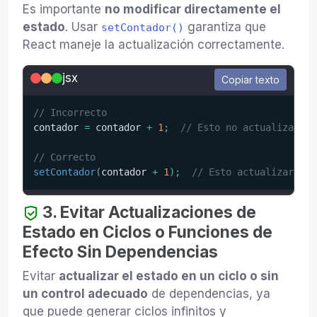
Es importante
no modificar directamente el
estado
. Usar
garantiza que
setContador()
React maneje la actualización correctamente.
jsx
Copiar texto
// Incorrecto
contador 
=
 contador 
+
1
;
// Esto no actualizará e
// Correcto
setContador
(
contador 
+
1
)
;
// Esto actualizará el
3. Evitar Actualizaciones de
Estado en Ciclos o Funciones de
Efecto Sin Dependencias
Evitar
actualizar el estado en un ciclo o sin
un control adecuado
de dependencias, ya
que puede generar ciclos infinitos y