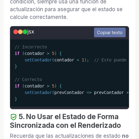
condición, siempre usa una función de
actualización para asegurar que el estado se
calcule correctamente.
jsx
Copiar texto
// Incorrecto
if
(
contador 
>
5
)
{
setContador
(
contador 
+
1
)
;
// Esto puede no s
}
// Correcto
if
(
contador 
>
5
)
{
setContador
(
prevContador
=>
 prevContador 
+
1
)
;
}
5. No Usar el Estado de Forma
Sincronizada con el Renderizado
Recuerda que las actualizaciones de estado
no