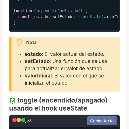
function
ComponenteConEstado
(
)
{
const
[
estado
,
 setEstado
]
=
useState
(
valorInicia
}
Nota
estado
: El valor actual del estado.
setEstado
: Una función que se usa
para actualizar el valor de estado.
valorInicial
: El valor con el que se
inicializa el estado.
toggle (encendido/apagado)
usando el hook useState
jsx
Copiar texto