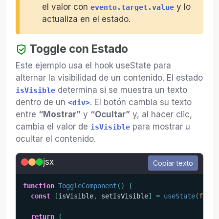
el valor con
y lo
evento.target.value
actualiza en el estado.
Toggle con Estado
Este ejemplo usa el hook useState para
alternar la visibilidad de un contenido. El estado
determina si se muestra un texto
isVisible
dentro de un
. El botón cambia su texto
<div>
entre
“Mostrar”
y
“Ocultar”
y, al hacer clic,
cambia el valor de
para mostrar u
isVisible
ocultar el contenido.
jsx
Copiar texto
function
ToggleComponent
(
)
{
const
[
isVisible
,
 setIsVisible
]
=
useState
(
false
return
(