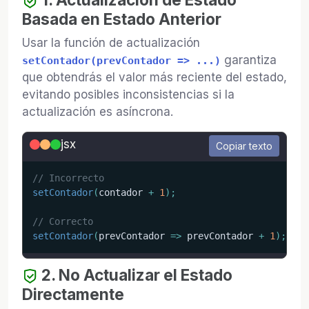
Basada en Estado Anterior
Usar la función de actualización
garantiza
setContador(prevContador => ...)
que obtendrás el valor más reciente del estado,
evitando posibles inconsistencias si la
actualización es asíncrona.
jsx
Copiar texto
// Incorrecto
setContador
(
contador 
+
1
)
;
// Correcto
setContador
(
prevContador
=>
 prevContador 
+
1
)
;
2. No Actualizar el Estado
Directamente