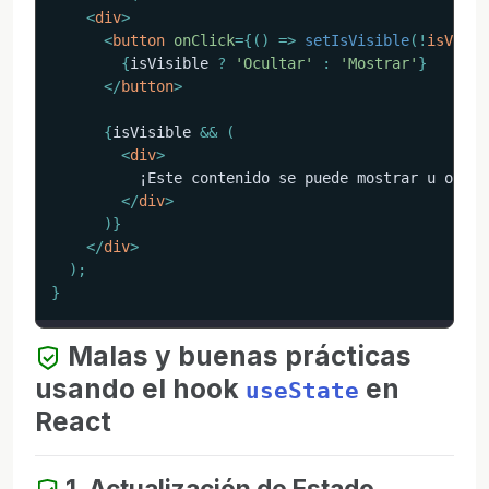
<
div
>
<
button
onClick
=
{
(
)
=>
setIsVisible
(
!
isVisib
{
isVisible 
?
'Ocultar'
:
'Mostrar'
}
</
button
>
{
isVisible 
&&
(
<
div
>
          ¡Este contenido se puede mostrar u oculta
</
div
>
)
}
</
div
>
)
;
}
Malas y buenas prácticas
usando el hook
en
useState
React
1. Actualización de Estado