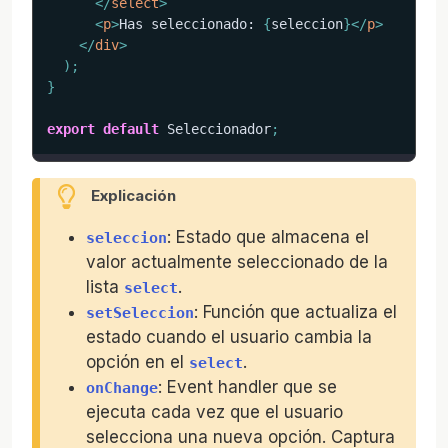
</
select
>
<
p
>
Has seleccionado: 
{
seleccion
}
</
p
>
</
div
>
)
;
}
export
default
 Seleccionador
;
Explicación
: Estado que almacena el
seleccion
valor actualmente seleccionado de la
lista
.
select
: Función que actualiza el
setSeleccion
estado cuando el usuario cambia la
opción en el
.
select
: Event handler que se
onChange
ejecuta cada vez que el usuario
selecciona una nueva opción. Captura