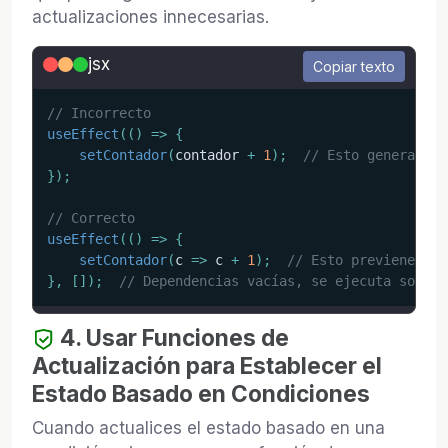
actualizaciones innecesarias.
jsx
Copiar texto
// Incorrecto
useEffect
(
(
)
=>
{
setContador
(
contador 
+
1
)
;
// Esto generará u
}
)
;
// Correcto
useEffect
(
(
)
=>
{
setContador
(
c
=>
 c 
+
1
)
;
// Esto previene el 
}
,
[
]
)
;
// Dependencias vacías, se ejecuta solo u
4. Usar Funciones de
Actualización para Establecer el
Estado Basado en Condiciones
Cuando actualices el estado basado en una