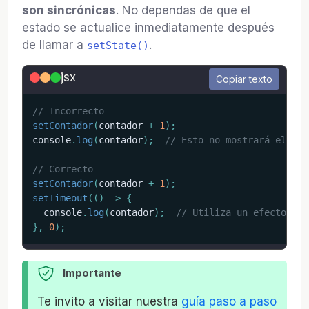
son sincrónicas
. No dependas de que el
estado se actualice inmediatamente después
de llamar a
.
setState()
jsx
Copiar texto
// Incorrecto
setContador
(
contador 
+
1
)
;
console
.
log
(
contador
)
;
// Esto no mostrará el val
// Correcto
setContador
(
contador 
+
1
)
;
setTimeout
(
(
)
=>
{
  console
.
log
(
contador
)
;
// Utiliza un efecto o m
}
,
0
)
;
Importante
Te invito a visitar nuestra
guía paso a paso