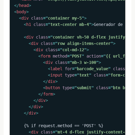
</
head
>
<
body
>
<
div
class
=
"
container my-5
"
>
<
h1
class
=
"
text-center mb-4
"
>
Generador de Códi
<
div
class
=
"
container vh-50 d-flex justify-con
<
div
class
=
"
row align-items-center
"
>
<
div
class
=
"
col-md-12
"
>
<
form
method
=
"
POST
"
action
=
"
{{ url_for('
<
div
class
=
"
mb-3 w-100
"
>
<
label
for
=
"
barcode_value
"
class
=
"
fo
<
input
type
=
"
text
"
class
=
"
form-contr
</
div
>
<
button
type
=
"
submit
"
class
=
"
btn btn-p
</
form
>
</
div
>
</
div
>
</
div
>
    {% if request.method == 'POST' %}

<
div
class
=
"
mt-4 d-flex justify-content-cent