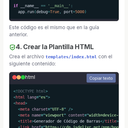
if
 __name__ 
==
'__main__'
:
  app
.
run
(
debug
=
True
,
 port
=
5000
)
Este código es el mismo que en la guía
anterior.
4. Crear la Plantilla HTML
Crea el archivo
con el
templates/index.html
siguiente contenido:
html
Copiar texto
<!
DOCTYPE
html
>
<
html
lang
=
"
es
"
>
<
head
>
<
meta
charset
=
"
UTF-8
"
/>
<
meta
name
=
"
viewport
"
content
=
"
width=device-widt
<
title
>
Generador de Código de Barras
</
title
>
<
link
href
=
"
https://cdn.jsdelivr.net/npm/bootstr