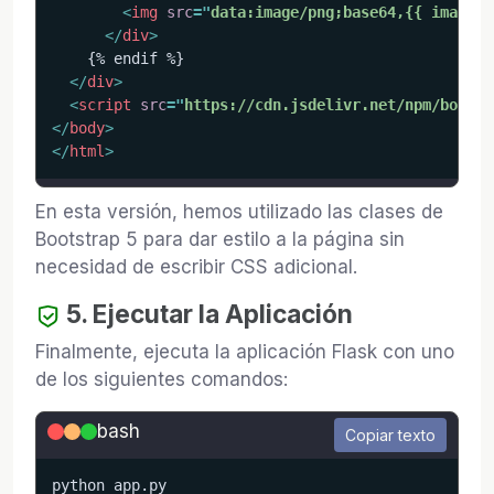
<
img
src
=
"
data:image/png;base64,{{ image_d
</
div
>
    {% endif %}

</
div
>
<
script
src
=
"
https://cdn.jsdelivr.net/npm/bootst
</
body
>
</
html
>
En esta versión, hemos utilizado las clases de
Bootstrap 5 para dar estilo a la página sin
necesidad de escribir CSS adicional.
5. Ejecutar la Aplicación
Finalmente, ejecuta la aplicación Flask con uno
de los siguientes comandos:
bash
Copiar texto