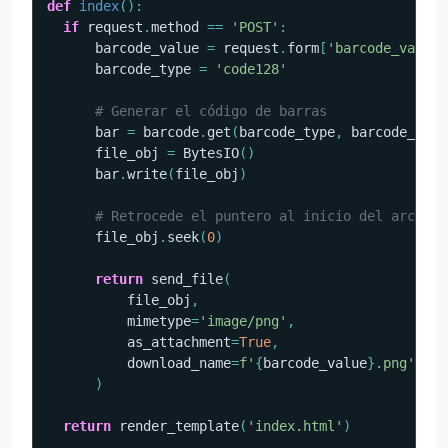
def
index
(
)
:
if
 request
.
method 
==
'POST'
:
      barcode_value 
=
 request
.
form
[
'barcode_value'
      barcode_type 
=
'code128'
# Generar el código de barras
      bar 
=
 barcode
.
get
(
barcode_type
,
 barcode_valu
      file_obj 
=
 BytesIO
(
)
      bar
.
write
(
file_obj
)
# Retrocede el puntero al inicio del archivo
      file_obj
.
seek
(
0
)
return
 send_file
(
          file_obj
,
          mimetype
=
'image/png'
,
          as_attachment
=
True
,
          download_name
=
f'
{
barcode_value
}
.png'
# 
)
return
 render_template
(
'index.html'
)