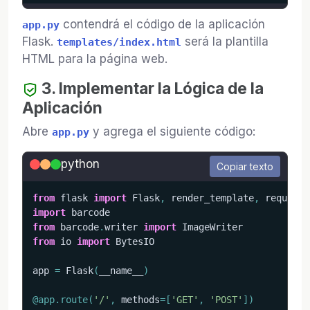
contendrá el código de la aplicación
app.py
Flask.
será la plantilla
templates/index.html
HTML para la página web.
3. Implementar la Lógica de la
Aplicación
Abre
y agrega el siguiente código:
app.py
python
Copiar texto
from
 flask 
import
 Flask
,
 render_template
,
 request
,
import
from
 barcode
.
writer 
import
from
 io 
import
 BytesIO

app 
=
 Flask
(
__name__
)
@app
.
route
(
'/'
,
 methods
=
[
'GET'
,
'POST'
]
)