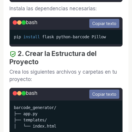
Instala las dependencias necesarias:
bash
Copiar texto
pip 
install
 flask python-barcode Pillow
2. Crear la Estructura del
Proyecto
Crea los siguientes archivos y carpetas en tu
proyecto:
bash
Copiar texto
barcode_generator/

├── app.py

├── templates/

│   └── index.html