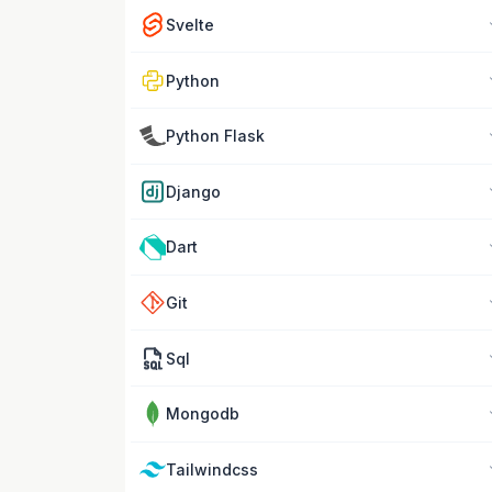
Svelte
Python
Python Flask
Django
Dart
Git
Sql
Mongodb
Tailwindcss