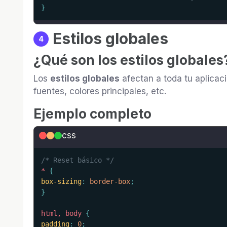
}
Estilos globales
4
¿Qué son los estilos globales
Los
estilos globales
afectan a toda tu aplicaci
fuentes, colores principales, etc.
Ejemplo completo
css
/* Reset básico */
*
{
box-sizing
:
 border-box
;
}
html, body
{
padding
:
 0
;