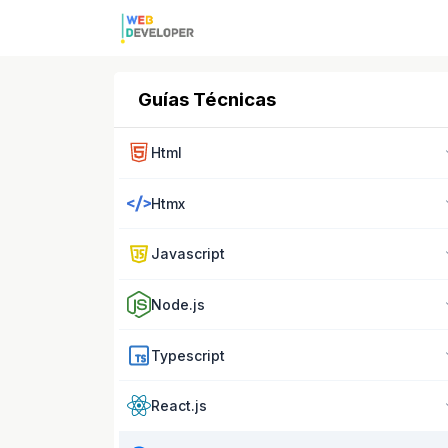
Guías Técnicas
Html
Htmx
Javascript
Node.js
Typescript
React.js