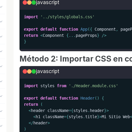
javascript
import
'../styles/globals.css'
export
default
function
App
(
{
 Component
,
 page
return
<
Component 
{
...
pageProps
}
/
>
}
Método 2: Importar CSS en c
javascript
import
 styles 
from
'./Header.module.css'
export
default
function
Header
(
)
{
return
(
<
header className
=
{
styles
.
header
}
>
<
h1 className
=
{
styles
.
title
}
>
Mi Sitio Web
<
/
header
>
)