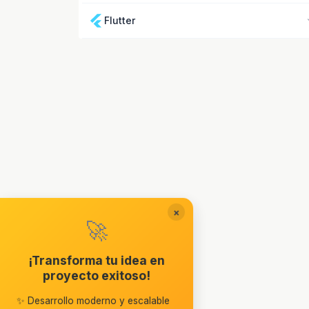
Flutter
×
🚀
¡Transforma tu idea en
proyecto exitoso!
✨ Desarrollo moderno y escalable