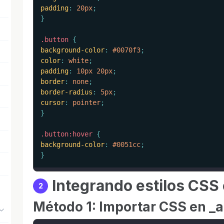
padding
:
 20px
;
}
.button
{
background-color
:
 #0070f3
;
color
:
 white
;
padding
:
 10px 20px
;
border
:
 none
;
border-radius
:
 5px
;
cursor
:
 pointer
;
}
.button:hover
{
background-color
:
 #0051cc
;
}
Integrando estilos CSS 
2
Método 1: Importar CSS en _a