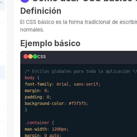
Definición
El CSS básico es la forma tradicional de escrib
normales.
Ejemplo básico
css
/* Estilos globales para toda la aplicación *
body
{
font-family
:
 Arial
,
 sans-serif
;
margin
:
 0
;
padding
:
 0
;
background-color
:
 #f5f5f5
;
}
.container
{
max-width
:
 1200px
;
margin
:
 0 auto
;