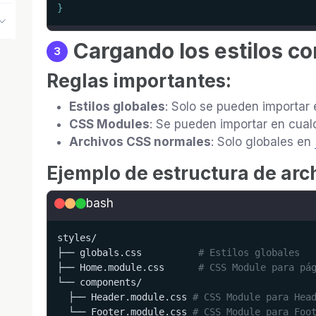
}
Cargando los estilos c
3
Reglas importantes:
Estilos globales
: Solo se pueden importar
CSS Modules
: Se pueden importar en cua
Archivos CSS normales
: Solo globales en
Ejemplo de estructura de arc
bash
styles/

├── globals.css          
# Estilos globales
├── Home.module.css      
# CSS Module para pá
└── components/

  ├── Header.module.css 
# CSS Module para Hea
  └── Footer.module.css 
# CSS Module para Foo