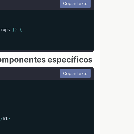
Copiar texto
Props 
}
)
{
omponentes específicos
Copiar texto
<
/
h1
>