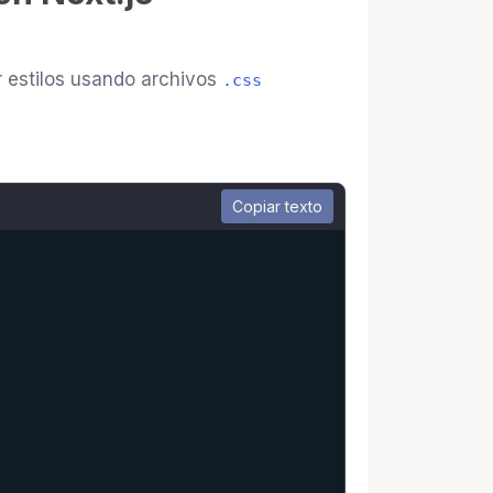
ir estilos usando archivos
.css
Copiar texto
/