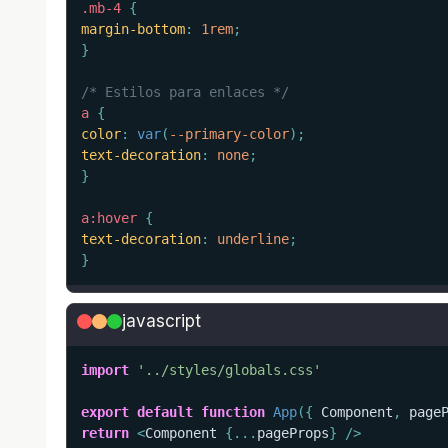
.mb-4
{
margin-bottom
:
 1rem
;
}
/* Estilos para enlaces */
a
{
color
:
var
(
--primary-color
)
;
text-decoration
:
 none
;
}
a:hover
{
text-decoration
:
 underline
;
}
javascript
import
'../styles/globals.css'
export
default
function
App
(
{
 Component
,
 page
return
<
Component 
{
...
pageProps
}
/
>