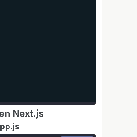
en Next.js
pp.js