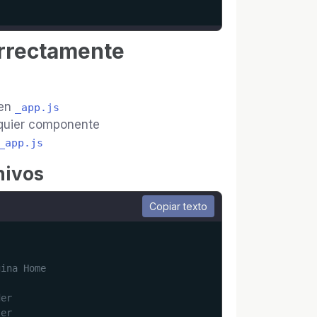
orrectamente
 en
_app.js
lquier componente
_app.js
hivos
Copiar texto
gina Home
der
ter