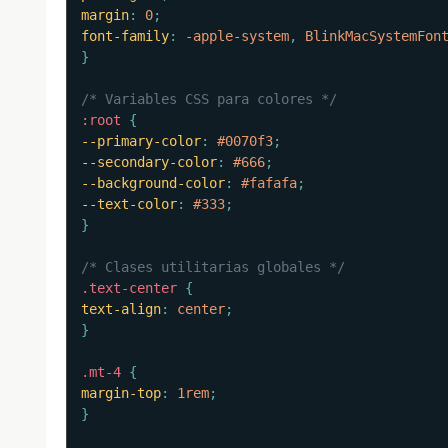
margin
:
 0
;
font-family
:
 -apple-system
,
 BlinkMacSystemFon
}
/* Variables CSS para colores */
:root
{
--primary-color
:
 #0070f3
;
--secondary-color
:
 #666
;
--background-color
:
 #fafafa
;
--text-color
:
 #333
;
}
/* Clases utilitarias globales */
.text-center
{
text-align
:
 center
;
}
.mt-4
{
margin-top
:
 1rem
;
}