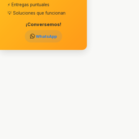
⚡ Entregas puntuales
💡 Soluciones que funcionan
¡Conversemos!
WhatsApp