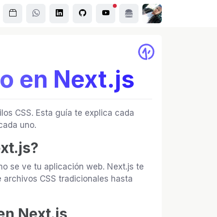
ño en Next.js
los CSS. Esta guía te explica cada
cada uno.
xt.js?
 se ve tu aplicación web. Next.js te
 archivos CSS tradicionales hasta
n Next.js