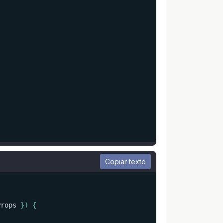
Copiar texto
Props 
}
)
{