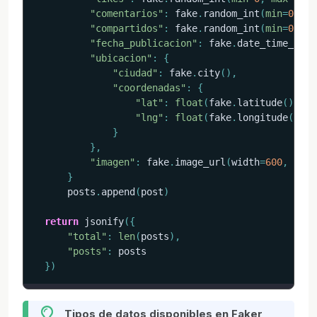
"comentarios"
:
 fake
.
random_int
(
min
=
0
,
ma
"compartidos"
:
 fake
.
random_int
(
min
=
0
,
ma
"fecha_publicacion"
:
 fake
.
date_time_betw
"ubicacion"
:
{
"ciudad"
:
 fake
.
city
(
)
,
"coordenadas"
:
{
"lat"
:
float
(
fake
.
latitude
(
)
)
,
"lng"
:
float
(
fake
.
longitude
(
)
)
}
}
,
"imagen"
:
 fake
.
image_url
(
width
=
600
,
 heig
}
      posts
.
append
(
post
)
return
 jsonify
(
{
"total"
:
len
(
posts
)
,
"posts"
:
 posts

}
)
Tipos de datos disponibles en Faker