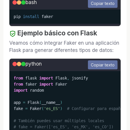
bash
Copiar texto
pip 
install
 faker
Ejemplo básico con Flask
Veamos cómo integrar Faker en una aplicación
Flask para generar diferentes tipos de datos:
python
Copiar texto
from
 flask 
import
 Flask
,
from
 faker 
import
import
 random

app 
=
 Flask
(
__name__
)
fake 
=
 Faker
(
'es_ES'
)
# Configurar para español d
# También puedes usar múltiples locales
# fake = Faker(['es_ES', 'es_MX', 'es_CO'])