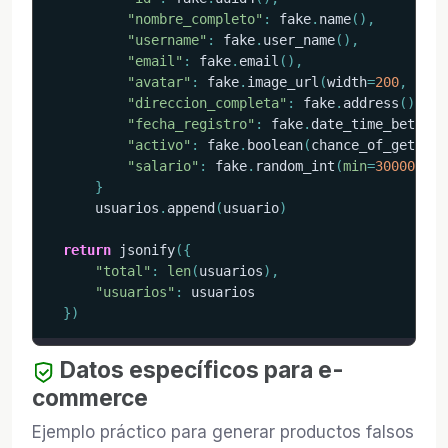
"nombre_completo"
:
 fake
.
name
(
)
,
"username"
:
 fake
.
user_name
(
)
,
"email"
:
 fake
.
email
(
)
,
"avatar"
:
 fake
.
image_url
(
width
=
200
,
 heig
"direccion_completa"
:
 fake
.
address
(
)
,
"fecha_registro"
:
 fake
.
date_time_between
"activo"
:
 fake
.
boolean
(
chance_of_getting
"salario"
:
 fake
.
random_int
(
min
=
30000
,
ma
}
      usuarios
.
append
(
usuario
)
return
 jsonify
(
{
"total"
:
len
(
usuarios
)
,
"usuarios"
:
 usuarios

}
)
Datos específicos para e-
commerce
Ejemplo práctico para generar productos falsos