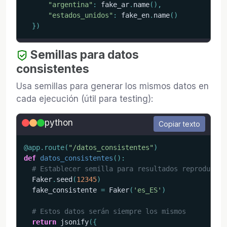
"argentina"
:
 fake_ar
.
name
(
)
,
"estados_unidos"
:
 fake_en
.
name
(
)
}
)
Semillas para datos
consistentes
Usa semillas para generar los mismos datos en
cada ejecución (útil para testing):
python
Copiar texto
@app
.
route
(
"/datos_consistentes"
)
def
datos_consistentes
(
)
:
# Establecer semilla para resultados reproducibl
  Faker
.
seed
(
12345
)
  fake_consistente 
=
 Faker
(
'es_ES'
)
# Estos datos serán siempre los mismos
return
 jsonify
(
{