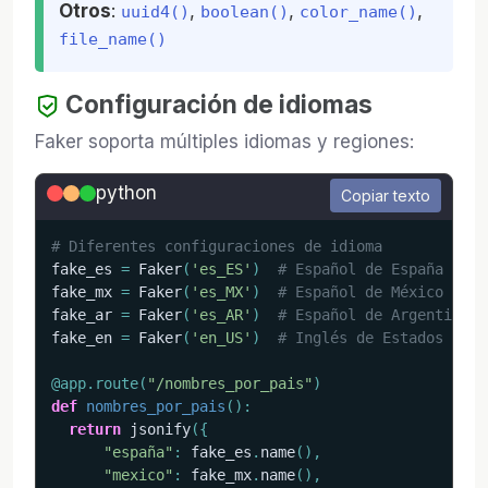
Otros
:
,
,
,
uuid4()
boolean()
color_name()
file_name()
Configuración de idiomas
Faker soporta múltiples idiomas y regiones:
python
Copiar texto
# Diferentes configuraciones de idioma
fake_es 
=
 Faker
(
'es_ES'
)
# Español de España
fake_mx 
=
 Faker
(
'es_MX'
)
# Español de México
fake_ar 
=
 Faker
(
'es_AR'
)
# Español de Argentina
fake_en 
=
 Faker
(
'en_US'
)
# Inglés de Estados Unid
@app
.
route
(
"/nombres_por_pais"
)
def
nombres_por_pais
(
)
:
return
 jsonify
(
{
"españa"
:
 fake_es
.
name
(
)
,
"mexico"
:
 fake_mx
.
name
(
)
,