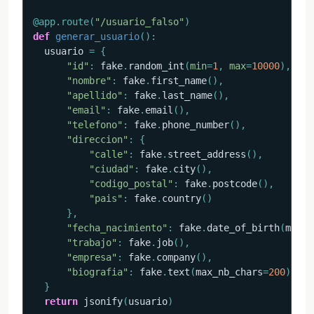
@app
.
route
(
"/usuario_falso"
)
def
generar_usuario
(
)
:
  usuario 
=
{
"id"
:
 fake
.
random_int
(
min
=
1
,
max
=
10000
)
,
"nombre"
:
 fake
.
first_name
(
)
,
"apellido"
:
 fake
.
last_name
(
)
,
"email"
:
 fake
.
email
(
)
,
"telefono"
:
 fake
.
phone_number
(
)
,
"direccion"
:
{
"calle"
:
 fake
.
street_address
(
)
,
"ciudad"
:
 fake
.
city
(
)
,
"codigo_postal"
:
 fake
.
postcode
(
)
,
"pais"
:
 fake
.
country
(
)
}
,
"fecha_nacimiento"
:
 fake
.
date_of_birth
(
minim
"trabajo"
:
 fake
.
job
(
)
,
"empresa"
:
 fake
.
company
(
)
,
"biografia"
:
 fake
.
text
(
max_nb_chars
=
200
)
}
return
 jsonify
(
usuario
)