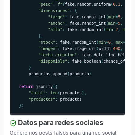
"peso"
:
f"
{
fake
.
random
.
uniform
(
0.1
,
5.0
)
"dimensiones"
:
{
"largo"
:
 fake
.
random_int
(
min
=
5
,
max
=
"ancho"
:
 fake
.
random_int
(
min
=
5
,
max
=
"alto"
:
 fake
.
random_int
(
min
=
2
,
max
=
2
}
,
"stock"
:
 fake
.
random_int
(
min
=
0
,
max
=
100
)
"imagen"
:
 fake
.
image_url
(
width
=
400
,
 heig
"fecha_creacion"
:
 fake
.
date_time_between
"disponible"
:
 fake
.
boolean
(
chance_of_get
}
      productos
.
append
(
producto
)
return
 jsonify
(
{
"total"
:
len
(
productos
)
,
"productos"
:
 productos

}
)
Datos para redes sociales
Generemos posts falsos para una red social: