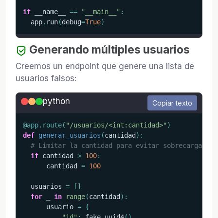
if
 __name__ 
==
"__main__"
:
  app
.
run
(
debug
=
True
)
Generando múltiples usuarios
Creemos un endpoint que genere una lista de
usuarios falsos:
python
Copiar texto
@app
.
route
(
"/usuarios/<int:cantidad>"
)
def
generar_usuarios
(
cantidad
)
:
# Limitar la cantidad para evitar sobrecarga
if
 cantidad 
>
100
:
      cantidad 
=
100
  usuarios 
=
[
]
for
 _ 
in
range
(
cantidad
)
:
      usuario 
=
{
"id"
:
 fake
.
uuid4
(
)
,