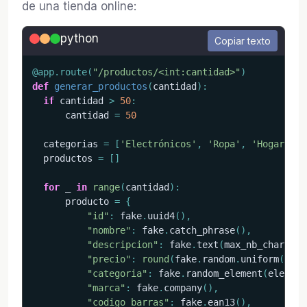
de una tienda online:
python
Copiar texto
@app
.
route
(
"/productos/<int:cantidad>"
)
def
generar_productos
(
cantidad
)
:
if
 cantidad 
>
50
:
      cantidad 
=
50
  categorias 
=
[
'Electrónicos'
,
'Ropa'
,
'Hogar'
,
'
  productos 
=
[
]
for
 _ 
in
range
(
cantidad
)
:
      producto 
=
{
"id"
:
 fake
.
uuid4
(
)
,
"nombre"
:
 fake
.
catch_phrase
(
)
,
"descripcion"
:
 fake
.
text
(
max_nb_chars
=
30
"precio"
:
round
(
fake
.
random
.
uniform
(
10.9
"categoria"
:
 fake
.
random_element
(
element
"marca"
:
 fake
.
company
(
)
,
"codigo_barras"
:
 fake
.
ean13
(
)
,