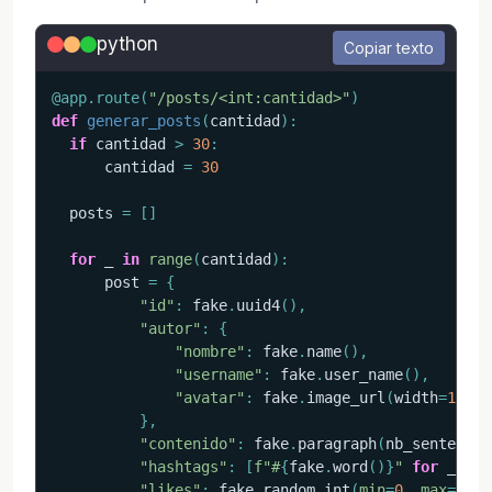
python
Copiar texto
@app
.
route
(
"/posts/<int:cantidad>"
)
def
generar_posts
(
cantidad
)
:
if
 cantidad 
>
30
:
      cantidad 
=
30
  posts 
=
[
]
for
 _ 
in
range
(
cantidad
)
:
      post 
=
{
"id"
:
 fake
.
uuid4
(
)
,
"autor"
:
{
"nombre"
:
 fake
.
name
(
)
,
"username"
:
 fake
.
user_name
(
)
,
"avatar"
:
 fake
.
image_url
(
width
=
100
,
 
}
,
"contenido"
:
 fake
.
paragraph
(
nb_sentences
"hashtags"
:
[
f"#
{
fake
.
word
(
)
}
"
for
 _ 
in
"likes"
:
 fake
.
random_int
(
min
=
0
,
max
=
1000