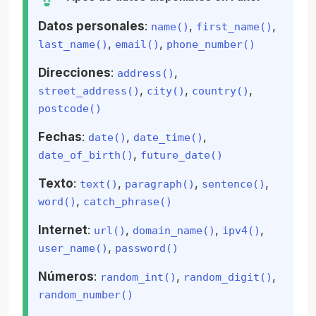
Datos personales
:
,
,
name()
first_name()
,
,
last_name()
email()
phone_number()
Direcciones
:
,
address()
,
,
,
street_address()
city()
country()
postcode()
Fechas
:
,
,
date()
date_time()
,
date_of_birth()
future_date()
Texto
:
,
,
,
text()
paragraph()
sentence()
,
word()
catch_phrase()
Internet
:
,
,
,
url()
domain_name()
ipv4()
,
user_name()
password()
Números
:
,
,
random_int()
random_digit()
random_number()