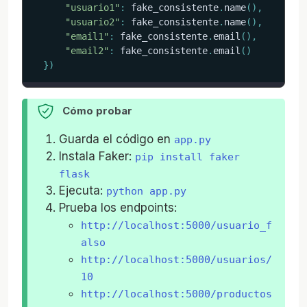
"usuario1"
:
 fake_consistente
.
name
(
)
,
"usuario2"
:
 fake_consistente
.
name
(
)
,
"email1"
:
 fake_consistente
.
email
(
)
,
"email2"
:
 fake_consistente
.
email
(
)
}
)
Cómo probar
Guarda el código en
app.py
Instala Faker:
pip install faker
flask
Ejecuta:
python app.py
Prueba los endpoints:
http://localhost:5000/usuario_f
also
http://localhost:5000/usuarios/
10
http://localhost:5000/productos