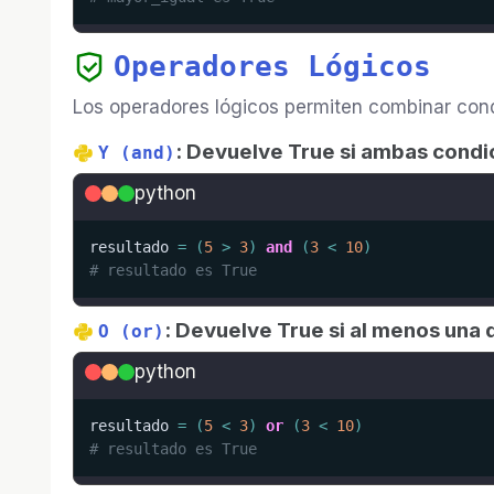
Operadores Lógicos
Los operadores lógicos permiten combinar con
: Devuelve True si ambas condi
Y (and)
python
resultado 
=
(
5
>
3
)
and
(
3
<
10
)
# resultado es True
: Devuelve True si al menos una 
O (or)
python
resultado 
=
(
5
<
3
)
or
(
3
<
10
)
# resultado es True