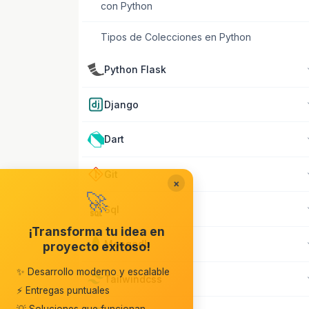
con Python
Tipos de Colecciones en Python
Python Flask
Django
Dart
Git
×
🚀
Sql
¡Transforma tu idea en
Mongodb
proyecto exitoso!
✨ Desarrollo moderno y escalable
Tailwindcss
⚡ Entregas puntuales
💡 Soluciones que funcionan