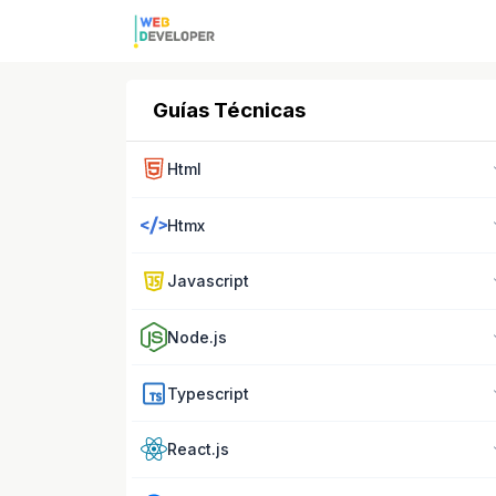
Guías Técnicas
Html
Htmx
Javascript
Node.js
Typescript
React.js