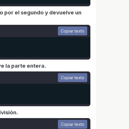
do por el segundo y devuelve un
Copiar texto
ve la parte entera.
Copiar texto
ivisión.
Copiar texto