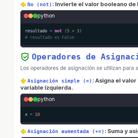
: Invierte el valor booleano de 
No (not)
python
resultado 
=
not
(
5
>
3
)
# resultado es False
Operadores de Asignac
Los operadores de asignación se utilizan para a
: Asigna el valo
Asignación simple (=)
variable izquierda.
python
x 
=
10
: Suma y as
Asignación aumentada (+=)