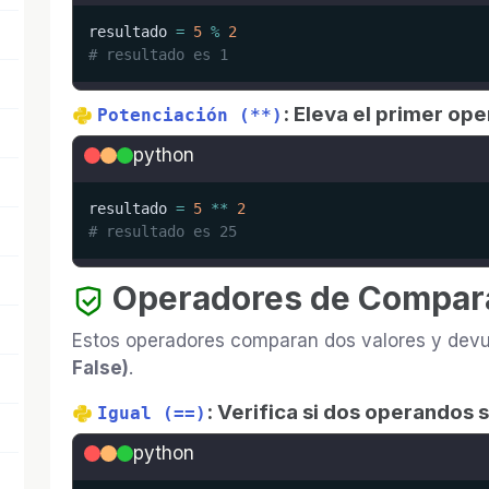
resultado 
=
5
%
2
# resultado es 1
: Eleva el primer op
Potenciación (**)
python
resultado 
=
5
**
2
# resultado es 25
Operadores de Compar
Estos operadores comparan dos valores y dev
False)
.
: Verifica si dos operandos 
Igual (==)
python