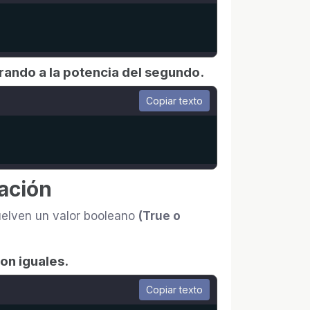
erando a la potencia del segundo.
Copiar texto
ación
uelven un valor booleano
(True o
son iguales.
Copiar texto