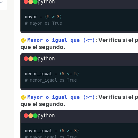
python
mayor 
=
(
5
>
3
)
# mayor es True
: Verifica si e
Menor o igual que (<=)
que el segundo.
python
menor_igual 
=
(
5
<=
5
)
# menor_igual es True
: Verifica si e
Mayor o igual que (>=)
que el segundo.
python
mayor_igual 
=
(
5
>=
3
)
# mayor_igual es True