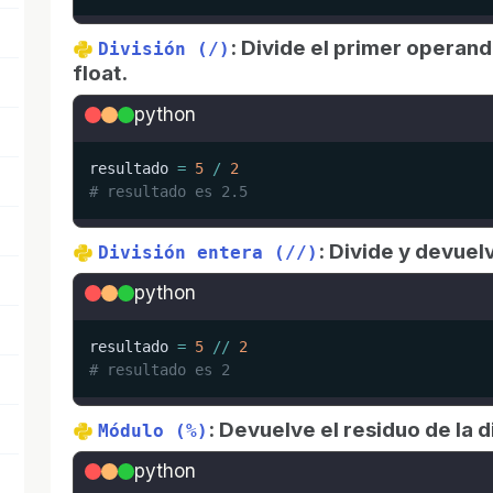
: Divide el primer operan
División (/)
float.
python
resultado 
=
5
/
2
# resultado es 2.5
: Divide y devuel
División entera (//)
python
resultado 
=
5
//
2
# resultado es 2
: Devuelve el residuo de la d
Módulo (%)
python