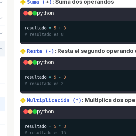
+
: Suma dos operandos
Suma (
)
python
resultado 
=
5
+
3
# resultado es 8
: Resta el segundo operando 
Resta (-)
python
resultado 
=
5
-
3
# resultado es 2
: Multiplica dos op
Multiplicación (*)
python
resultado 
=
5
*
3
# resultado es 15