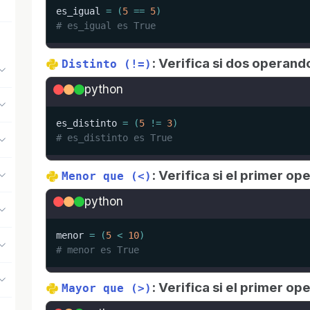
es_igual 
=
(
5
==
5
)
# es_igual es True
: Verifica si dos operand
Distinto (!=)
python
es_distinto 
=
(
5
!=
3
)
# es_distinto es True
: Verifica si el primer 
Menor que (<)
python
menor 
=
(
5
<
10
)
# menor es True
: Verifica si el primer 
Mayor que (>)