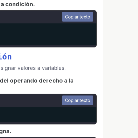
la condición.
Copiar texto
ión
signar valores a variables.
r del operando derecho a la
Copiar texto
igna.