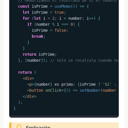
// Memorizamos el resultado de si el número es p
const
 isPrime 
=
useMemo
(
(
)
=>
{
let
 isPrime 
=
true
;
for
(
let
 i 
=
2
;
 i 
<
 number
;
 i
++
)
{
if
(
number 
%
 i 
===
0
)
{
        isPrime 
=
false
;
break
;
}
}
return
 isPrime
;
}
,
[
number
]
)
;
// Solo se recalcula cuando number
return
(
<
div
>
<
p
>
{
number
}
 es primo: 
{
isPrime 
?
'Sí'
:
'No'
<
button
onClick
=
{
(
)
=>
setNumber
(
number 
+
1
)
</
div
>
)
;
}
Explicación