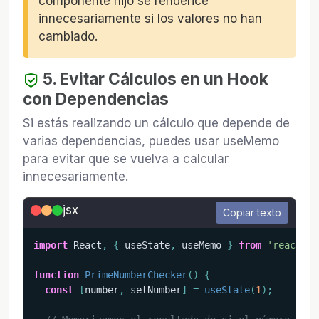
componente hijo se renderice
innecesariamente si los valores no han
cambiado.
5. Evitar Cálculos en un Hook
con Dependencias
Si estás realizando un cálculo que depende de
varias dependencias, puedes usar useMemo
para evitar que se vuelva a calcular
innecesariamente.
jsx
Copiar texto
import
 React
,
{
 useState
,
 useMemo 
}
from
'react'
;
function
PrimeNumberChecker
(
)
{
const
[
number
,
 setNumber
]
=
useState
(
1
)
;