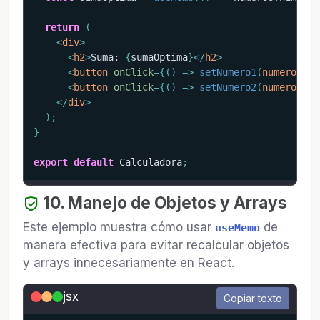
return
(
<
div
>
<
h2
>
Suma: 
{
sumaOptima
}
</
h2
>
<
button
onClick
=
{
(
)
=>
setNumero1
(
numero1 
+
<
button
onClick
=
{
(
)
=>
setNumero2
(
numero2 
+
</
div
>
)
;
}
export
default
 Calculadora
;
10. Manejo de Objetos y Arrays
Este ejemplo muestra cómo usar
de
useMemo
manera efectiva para evitar recalcular objetos
y arrays innecesariamente en React.
jsx
Copiar texto