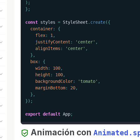
)
;
}
;
const
 styles 
=
 StyleSheet
.
create
(
{
container
:
{
flex
:
1
,
justifyContent
:
'center'
,
alignItems
:
'center'
,
}
,
box
:
{
width
:
100
,
height
:
100
,
backgroundColor
:
'tomato'
,
marginBottom
:
20
,
}
,
}
)
;
export
default
 App
;
Animación con
Animated.s