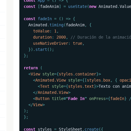
const
App
=
(
)
=>
{
const
[
fadeAnim
]
=
useState
(
new
Animated
.
Valu
const
fadeIn
=
(
)
=>
{
  Animated
.
timing
(
fadeAnim
,
{
toValue
:
1
,
duration
:
2000
,
// Duración de la animaci
useNativeDriver
:
true
,
}
)
.
start
(
)
;
}
;
return
(
<
View
style
=
{
styles
.
container
}
>
<
Animated.View
style
=
{
[
styles
.
box
,
{
opac
<
Text
style
=
{
styles
.
text
}
>
Texto con ani
</
Animated.View
>
<
Button
title
=
"
Fade In
"
onPress
=
{
fadeIn
}
</
View
>
)
;
}
;
const
 styles 
=
 StyleSheet
.
create
(
{