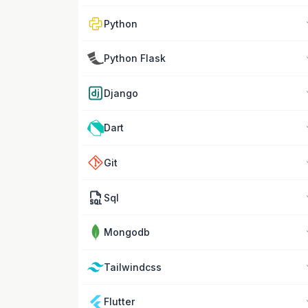
Python
Python Flask
Django
Dart
Git
Sql
Mongodb
Tailwindcss
Flutter