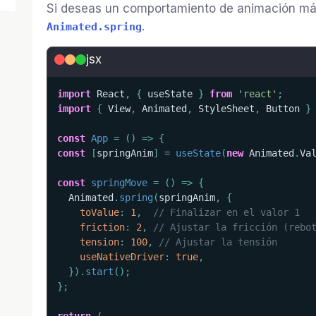
Si deseas un comportamiento de animación más
.
Animated.spring
jsx
import
 React
,
{
 useState 
}
from
'react'
;
import
{
 View
,
 Animated
,
 StyleSheet
,
 Button 
}
const
App
=
(
)
=>
{
const
[
springAnim
]
=
useState
(
new
Animated
.
Va
const
springMove
=
(
)
=>
{
  Animated
.
spring
(
springAnim
,
{
toValue
:
1
,
// Finalizar en el valor 1
friction
:
2
,
// Ajustar la fricción (rebo
tension
:
100
,
// Ajustar la tensión
useNativeDriver
:
true
,
}
)
.
start
(
)
;
}
;