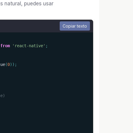
 natural, puedes usar
Copiar texto
from
'react-native'
;
lue
(
0
)
)
;
te)