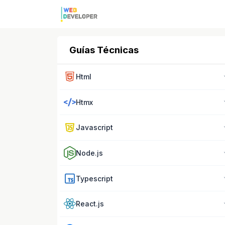
Guías Técnicas
Html
Htmx
Javascript
Node.js
Typescript
React.js