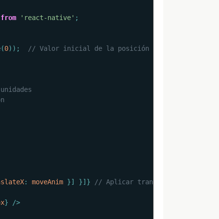
from
'react-native'
;
e
(
0
)
)
;
// Valor inicial de la posición X
 unidades
ón
nslateX
:
 moveAnim 
}
]
}
]
}
// Aplicar transformación
ox
}
/>