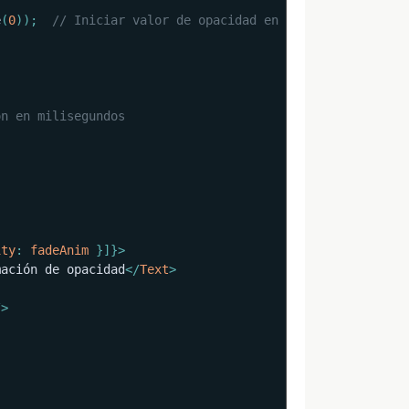
e
(
0
)
)
;
// Iniciar valor de opacidad en 0
ón en milisegundos
ity
:
 fadeAnim 
}
]
}
>
mación de opacidad
</
Text
>
/>