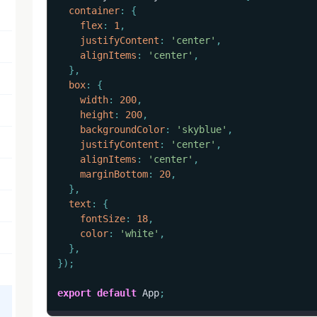
container
:
{
flex
:
1
,
justifyContent
:
'center'
,
alignItems
:
'center'
,
}
,
box
:
{
width
:
200
,
height
:
200
,
backgroundColor
:
'skyblue'
,
justifyContent
:
'center'
,
alignItems
:
'center'
,
marginBottom
:
20
,
}
,
text
:
{
fontSize
:
18
,
color
:
'white'
,
}
,
}
)
;
export
default
 App
;