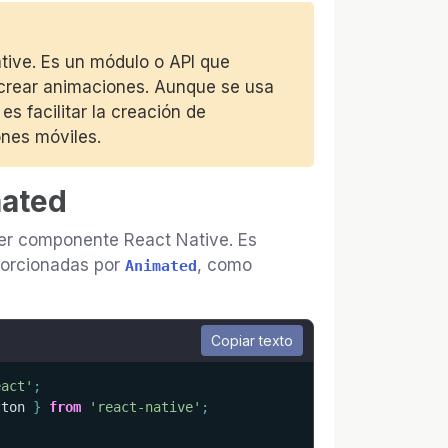
tive. Es un módulo o API que
crear animaciones. Aunque se usa
s facilitar la creación de
ones móviles.
mated
er componente React Native. Es
oporcionadas por
, como
Animated
Copiar texto
eact'
;
tton 
}
from
'react-native'
;