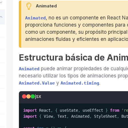
Animated
, no es un componente en React Na
Animated
proporciona funciones y componentes para 
como un componente, su propósito principal e
animaciones fluidas y eficientes en aplicaci
Estructura básica de Ani
puede animar propiedades de cualqui
Animated
necesario utilizar los tipos de animaciones pr
y
.
Animated.Value
Animated.timing
jsx
import
 React
,
{
 useState
,
 useEffect 
}
from
'r
import
{
 View
,
 Text
,
 Animated
,
 StyleSheet
,
 Bu