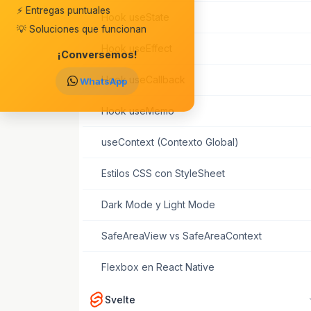
⚡ Entregas puntuales
Hook useState
💡 Soluciones que funcionan
Hook useEffect
¡Conversemos!
Hook useCallback
WhatsApp
Hook useMemo
useContext (Contexto Global)
Estilos CSS con StyleSheet
Dark Mode y Light Mode
SafeAreaView vs SafeAreaContext
Flexbox en React Native
Svelte