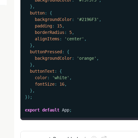
backgroundColor
:
'#f5f5f5'
,
}
,
button
:
{
backgroundColor
:
'#2196F3'
,
padding
:
15
,
borderRadius
:
5
,
alignItems
:
'center'
,
}
,
buttonPressed
:
{
backgroundColor
:
'orange'
,
}
,
buttonText
:
{
color
:
'white'
,
fontSize
:
16
,
}
,
}
)
;
export
default
 App
;