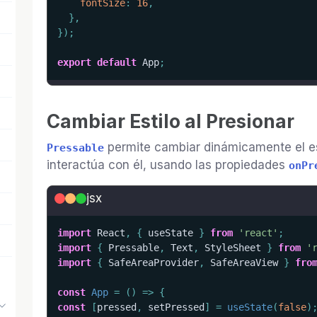
fontSize
:
16
,
}
,
}
)
;
export
default
 App
;
Cambiar Estilo al Presionar
permite cambiar dinámicamente el es
Pressable
interactúa con él, usando las propiedades
onPr
jsx
import
 React
,
{
 useState 
}
from
'react'
;
import
{
 Pressable
,
 Text
,
 StyleSheet 
}
from
'
import
{
 SafeAreaProvider
,
 SafeAreaView 
}
fro
const
App
=
(
)
=>
{
const
[
pressed
,
 setPressed
]
=
useState
(
false
)