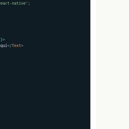
react-native'
;
)
}
>
aquí
</
Text
>