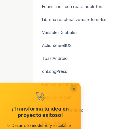
Formularios con react-hook-form
Librería react-native-use-form-lite
Variables Globales
ActionSheetIOS
ToastAndroid
onLongPress
PermissionsAndroid
×
🚀
Lista con Picker
¡Transforma tu idea en
DrawerLayoutAndroid
proyecto exitoso!
BackHandler
✨ Desarrollo moderno y escalable