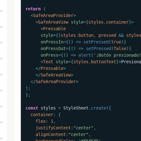
return
(
<
SafeAreaProvider
>
<
SafeAreaView
style
=
{
styles
.
container
}
>
<
Pressable
style
=
{
[
styles
.
button
,
 pressed 
&&
 style
onPressIn
=
{
(
)
=>
setPressed
(
true
)
}
onPressOut
=
{
(
)
=>
setPressed
(
false
)
}
onPress
=
{
(
)
=>
alert
(
'¡Botón presionado
<
Text
style
=
{
styles
.
buttonText
}
>
Presion
</
Pressable
>
</
SafeAreaView
>
</
SafeAreaProvider
>
)
;
}
;
const
 styles 
=
 StyleSheet
.
create
(
{
container
:
{
flex
:
1
,
justifyContent
:
"center"
,
alignContent
:
"center"
,