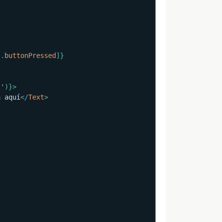
s
.
buttonPressed
]
}
!'
)
}
>
a aquí
</
Text
>