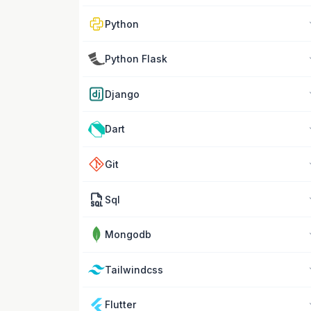
Python
Python Flask
Django
Dart
Git
Sql
Mongodb
Tailwindcss
Flutter