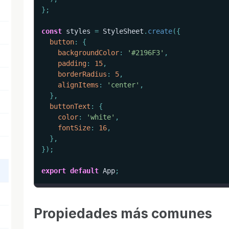
}
;
const
 styles 
=
 StyleSheet
.
create
(
{
button
:
{
backgroundColor
:
'#2196F3'
,
padding
:
15
,
borderRadius
:
5
,
alignItems
:
'center'
,
}
,
buttonText
:
{
color
:
'white'
,
fontSize
:
16
,
}
,
}
)
;
export
default
 App
;
Propiedades más comunes