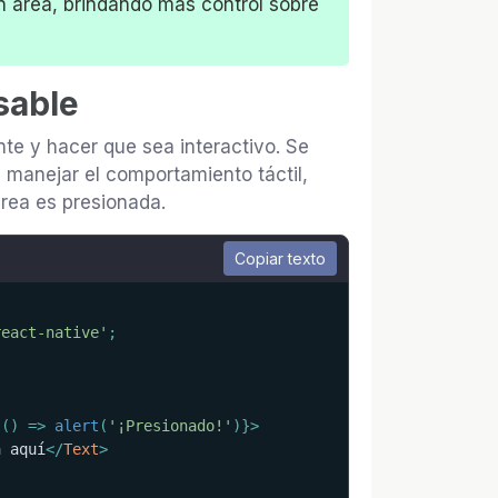
n área, brindando más control sobre
sable
te y hacer que sea interactivo. Se
manejar el comportamiento táctil,
rea es presionada.
Copiar texto
react-native'
;
{
(
)
=>
alert
(
'¡Presionado!'
)
}
>
a aquí
</
Text
>