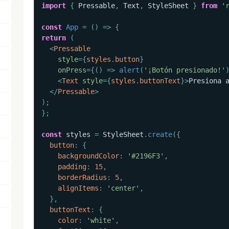
import
{
 Pressable
,
 Text
,
 StyleSheet 
}
from
'
const
App
=
(
)
=>
{
return
(
<
Pressable
style
=
{
styles
.
button
}
onPress
=
{
(
)
=>
alert
(
'¡Botón presionado!'
<
Text
style
=
{
styles
.
buttonText
}
>
Presiona 
</
Pressable
>
)
;
}
;
const
 styles 
=
 StyleSheet
.
create
(
{
button
:
{
backgroundColor
:
'#2196F3'
,
padding
:
15
,
borderRadius
:
5
,
alignItems
:
'center'
,
}
,
buttonText
:
{
color
:
'white'
,