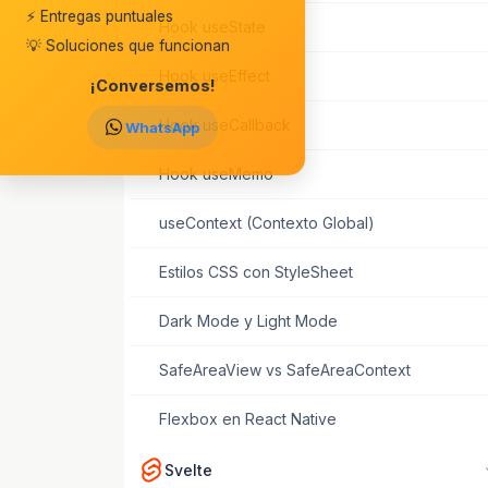
⚡ Entregas puntuales
Hook useState
💡 Soluciones que funcionan
Hook useEffect
¡Conversemos!
Hook useCallback
WhatsApp
Hook useMemo
useContext (Contexto Global)
Estilos CSS con StyleSheet
Dark Mode y Light Mode
SafeAreaView vs SafeAreaContext
Flexbox en React Native
Svelte