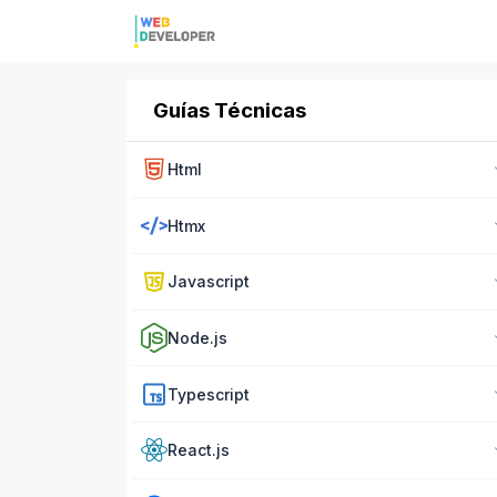
Guías Técnicas
Html
Htmx
Javascript
Node.js
Typescript
React.js