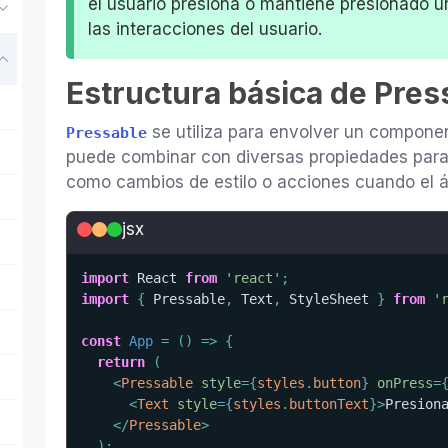
el usuario presiona o mantiene presionado u
las interacciones del usuario.
Estructura básica de Pres
se utiliza para envolver un componen
Pressable
puede combinar con diversas propiedades para 
como cambios de estilo o acciones cuando el á
jsx
import
 React 
from
'react'
;
import
{
 Pressable
,
 Text
,
 StyleSheet 
}
from
'
const
App
=
(
)
=>
{
return
(
<
Pressable
style
=
{
styles
.
button
}
onPress
=
<
Text
style
=
{
styles
.
buttonText
}
>
Presion
</
Pressable
>
)
;