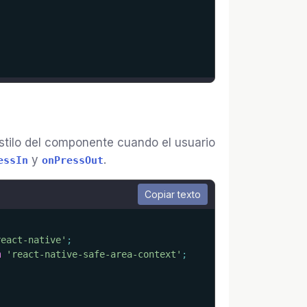
tilo del componente cuando el usuario
y
.
essIn
onPressOut
Copiar texto
react-native'
;
m
'react-native-safe-area-context'
;
;