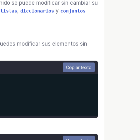
ido se puede modificar sin cambiar su
n
,
y
listas
diccionarios
conjuntos
puedes modificar sus elementos sin
Copiar texto