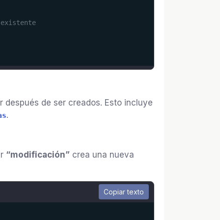
 existente
 después de ser creados. Esto incluye
.
as
er
“modificación”
crea una nueva
Copiar texto