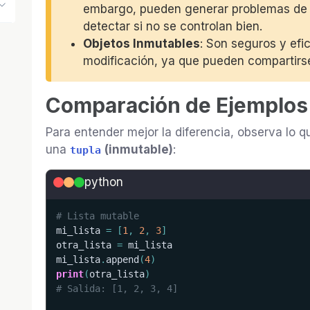
embargo, pueden generar problemas de se
detectar si no se controlan bien.
Objetos Inmutables
: Son seguros y efi
modificación, ya que pueden compartirse
Comparación de Ejemplos
Para entender mejor la diferencia, observa lo 
una
(inmutable)
:
tupla
python
# Lista mutable
mi_lista 
=
[
1
,
2
,
3
]
otra_lista 
=
 mi_lista

mi_lista
.
append
(
4
)
print
(
otra_lista
)
# Salida: [1, 2, 3, 4]