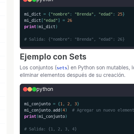
mi_dict 
=
{
"nombre"
:
"Brenda"
,
"edad"
:
25
}
mi_dict
[
"edad"
]
=
26
print
(
mi_dict
)
# Salida: {"nombre": "Brenda", "edad": 26}
Ejemplo con Sets
Los conjuntos (
) en Python son mutables, l
sets
eliminar elementos después de su creación.
python
mi_conjunto 
=
{
1
,
2
,
3
}
mi_conjunto
.
add
(
4
)
# Agregar un nuevo elemen
print
(
mi_conjunto
)
# Salida: {1, 2, 3, 4}