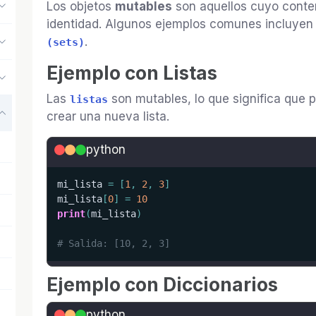
Los objetos
mutables
son aquellos cuyo conten
identidad. Algunos ejemplos comunes incluye
.
(sets)
Ejemplo con Listas
Las
son mutables, lo que significa que 
listas
crear una nueva lista.
python
mi_lista 
=
[
1
,
2
,
3
]
mi_lista
[
0
]
=
10
print
(
mi_lista
)
# Salida: [10, 2, 3]
Ejemplo con Diccionarios
python