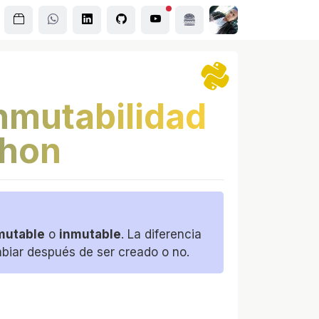
Inmutabilidad
thon
mutable
o
inmutable
. La diferencia
biar después de ser creado o no.