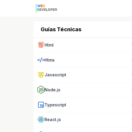
Guías Técnicas
Html
Htmx
Javascript
Node.js
Typescript
React.js