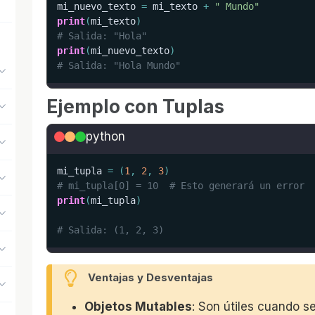
mi_nuevo_texto 
=
 mi_texto 
+
" Mundo"
print
(
mi_texto
)
# Salida: "Hola"
print
(
mi_nuevo_texto
)
# Salida: "Hola Mundo"
Ejemplo con Tuplas
python
mi_tupla 
=
(
1
,
2
,
3
)
# mi_tupla[0] = 10  # Esto generará un error
print
(
mi_tupla
)
# Salida: (1, 2, 3)
Ventajas y Desventajas
Objetos Mutables
: Son útiles cuando s