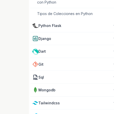
con Python
Tipos de Colecciones en Python
Python Flask
Django
Dart
Git
Sql
Mongodb
Tailwindcss