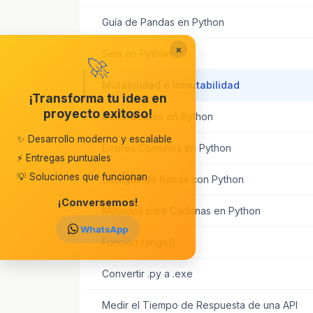
Guía de Pandas en Python
×
Sets en Python
🚀
Mutabilidad e Inmutabilidad
¡Transforma tu idea en
proyecto exitoso!
Decoradores en Python
✨ Desarrollo moderno y escalable
Errores Comunes en Python
⚡ Entregas puntuales
💡 Soluciones que funcionan
Códigos de Barras con Python
¡Conversemos!
Métodos para Cadenas en Python
WhatsApp
Función range()
Convertir .py a .exe
Medir el Tiempo de Respuesta de una API