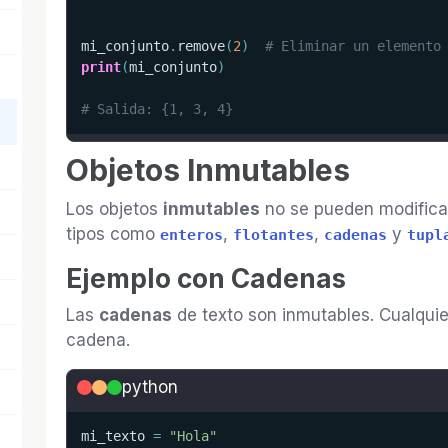
mi_conjunto
.
remove
(
2
)
# Eliminar un elemento
print
(
mi_conjunto
)
# Salida: {1, 3, 4}
Objetos Inmutables
Los objetos
inmutables
no se pueden modificar
tipos como
,
,
y
enteros
flotantes
cadenas
tupl
Ejemplo con Cadenas
Las
cadenas
de texto son inmutables. Cualqui
cadena.
python
mi_texto 
=
"Hola"