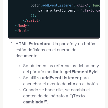
          boton
.
addEventListener
(
'click'
,
function
              parrafo
.
textContent 
=
'¡Texto cambia
}
)
;
</
script
>
</
body
>
</
html
>
HTML Estructura:
Un párrafo y un botón
están definidos en el cuerpo del
documento.
Se obtienen las referencias del botón y
del párrafo mediante
getElementById
.
Se utiliza
addEventListener
para
escuchar el evento de
clic
en el botón.
Cuando se hace clic, se cambia el
contenido del párrafo a
“¡Texto
cambiado!”
.