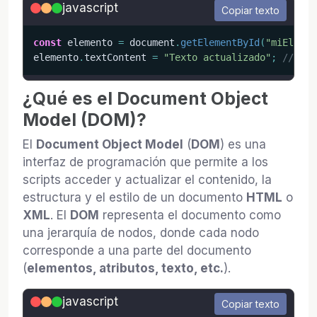
javascript
Copiar texto
const
 elemento 
=
 document
.
getElementById
(
"miElemen
elemento
.
textContent 
=
"Texto actualizado"
;
// Cam
¿Qué es el Document Object
Model (DOM)?
El
Document Object Model
(
DOM
) es una
interfaz de programación que permite a los
scripts acceder y actualizar el contenido, la
estructura y el estilo de un documento
HTML
o
XML
. El
DOM
representa el documento como
una jerarquía de nodos, donde cada nodo
corresponde a una parte del documento
(
elementos, atributos, texto, etc.
).
javascript
Copiar texto