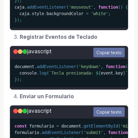
}
)
;
caja
.
addEventListener
(
'mouseout'
,
function
(
)
{
  caja
.
style
.
backgroundColor 
=
'white'
;
}
)
;
Registrar Eventos de Teclado
javascript
Copiar texto
document
.
addEventListener
(
'keydown'
,
function
(
even
  console
.
log
(
`
Tecla presionada: 
${
event
.
key
}
`
)
;
}
)
;
Enviar un Formulario
javascript
Copiar texto
const
 formulario 
=
 document
.
getElementById
(
'miForm
formulario
.
addEventListener
(
'submit'
,
function
(
eve