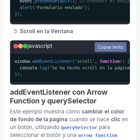
  event
.
preventDefault
(
)
;
// Prevenir el envío del
alert
(
'Formulario enviado'
)
;
}
)
;
Scroll en la Ventana
javascript
Copiar texto
window
.
addEventListener
(
'scroll'
,
function
(
)
{
  console
.
log
(
'Se ha hecho scroll en la página'
)
;
}
)
;
addEventListener con Arrow
Function y querySelector
Este ejemplo muestra cómo
cambiar el color
de fondo de la página
cuando se hace
clic
en
un botón, utilizando
para
querySelector
seleccionar el botón y una
arrow function