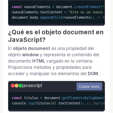
const
 nuevoElemento 
=
 document
.
createElement
(
"p"
)
;
nuevoElemento
.
textContent 
=
"Este es un nuevo párr
document
.
body
.
appendChild
(
nuevoElemento
)
;
// Agreg
¿Qué es el objeto document en
JavaScript?
El
objeto document
es una propiedad del
objeto
window
y representa el contenido del
documento
HTML
cargado en la ventana.
Proporciona métodos y propiedades para
acceder y manipular los elementos del
DOM
.
javascript
Copiar texto
const
 titulos 
=
 document
.
getElementsByTagName
(
"h1"
console
.
log
(
titulos
[
0
]
.
textContent
)
;
// Imprime el