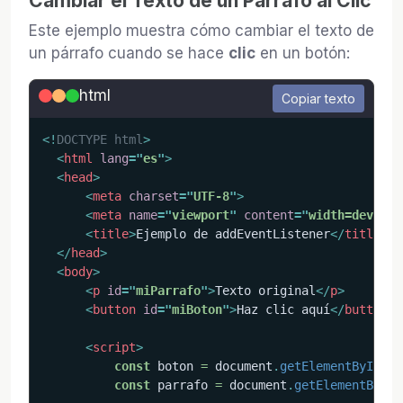
Cambiar el Texto de un Párrafo al Clic
Este ejemplo muestra cómo cambiar el texto de
un párrafo cuando se hace
clic
en un botón:
html
Copiar texto
<!
DOCTYPE
html
>
<
html
lang
=
"
es
"
>
<
head
>
<
meta
charset
=
"
UTF-8
"
>
<
meta
name
=
"
viewport
"
content
=
"
width=device-
<
title
>
Ejemplo de addEventListener
</
title
>
</
head
>
<
body
>
<
p
id
=
"
miParrafo
"
>
Texto original
</
p
>
<
button
id
=
"
miBoton
"
>
Haz clic aquí
</
button
>
<
script
>
const
 boton 
=
 document
.
getElementById
(
'm
const
 parrafo 
=
 document
.
getElementById
(