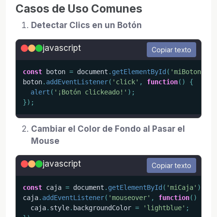
Casos de Uso Comunes
Detectar Clics en un Botón
javascript
Copiar texto
const
 boton 
=
 document
.
getElementById
(
'miBoton'
)
;
boton
.
addEventListener
(
'click'
,
function
(
)
{
alert
(
'¡Botón clickeado!'
)
;
}
)
;
Cambiar el Color de Fondo al Pasar el
Mouse
javascript
Copiar texto
const
 caja 
=
 document
.
getElementById
(
'miCaja'
)
;
caja
.
addEventListener
(
'mouseover'
,
function
(
)
{
  caja
.
style
.
backgroundColor 
=
'lightblue'
;