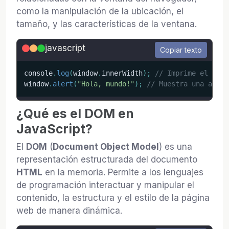
como la manipulación de la ubicación, el
tamaño, y las características de la ventana.
javascript
Copiar texto
console
.
log
(
window
.
innerWidth
)
;
// Imprime el anch
window
.
alert
(
"Hola, mundo!"
)
;
// Muestra una alert
¿Qué es el DOM en
JavaScript?
El
DOM
(
Document Object Model
) es una
representación estructurada del documento
HTML
en la memoria. Permite a los lenguajes
de programación interactuar y manipular el
contenido, la estructura y el estilo de la página
web de manera dinámica.