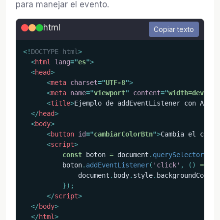
para manejar el evento.
html
Copiar texto
<!
DOCTYPE
html
>
<
html
lang
=
"
es
"
>
<
head
>
<
meta
charset
=
"
UTF-8
"
>
<
meta
name
=
"
viewport
"
content
=
"
width=device-
<
title
>
Ejemplo de addEventListener con Arrow
</
head
>
<
body
>
<
button
id
=
"
cambiarColorBtn
"
>
Cambia el color
<
script
>
const
 boton 
=
 document
.
querySelector
(
'#c
          boton
.
addEventListener
(
'click'
,
(
)
=>
{
              document
.
body
.
style
.
backgroundColor 
}
)
;
</
script
>
</
body
>
</
html
>