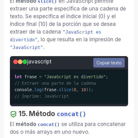
El
método
en JavaScript permite
slice()
extraer una parte específica de una cadena de
texto. Se especifica el índice inicial (0) y el
índice final (10) de la porción que se desea
extraer de la cadena
"JavaScript es
, lo que resulta en la impresión de
divertido"
.
"JavaScript"
javascript
Copiar texto
let
 frase 
=
"JavaScript es divertido"
;
// Extraer una parte de la cadena
console
.
log
(
frase
.
slice
(
0
,
10
)
)
;
// Imprime: JavaScript
15. Método
concat()
El
método
se utiliza para concatenar
concat()
dos o más arrays en uno nuevo.