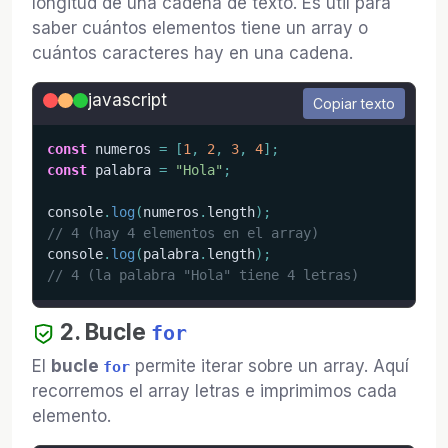
longitud de una cadena de texto. Es útil para
saber cuántos elementos tiene un array o
cuántos caracteres hay en una cadena.
javascript
Copiar texto
const
 numeros 
=
[
1
,
2
,
3
,
4
]
;
const
 palabra 
=
"Hola"
;
console
.
log
(
numeros
.
length
)
;
// 4 (hay 4 elementos en el array)
console
.
log
(
palabra
.
length
)
;
// 4 (la palabra "Hola" tiene 4 letras)
2. Bucle
for
El
bucle
permite iterar sobre un array. Aquí
for
recorremos el array letras e imprimimos cada
elemento.