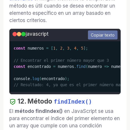
método es útil cuando se desea encontrar un
elemento específico en un array basado en
ciertos criterios.
javascript
Copiar texto
const
 numeros 
=
[
1
,
2
,
3
,
4
,
5
]
;
// Encontrar el primer número mayor que 3
const
 encontrado 
=
 numeros
.
find
(
numero
=>
 numero 
>
console
.
log
(
encontrado
)
;
// Resultado: 4, ya que es el primer número mayor 
12. Método
findIndex()
El
método findIndex()
en JavaScript se usa
para encontrar el índice del primer elemento en
un array que cumple con una condición