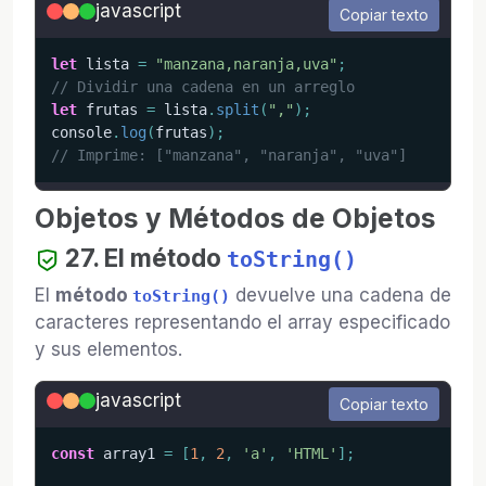
javascript
Copiar texto
let
 lista 
=
"manzana,naranja,uva"
;
// Dividir una cadena en un arreglo
let
 frutas 
=
 lista
.
split
(
","
)
;
console
.
log
(
frutas
)
;
// Imprime: ["manzana", "naranja", "uva"]
Objetos y Métodos de Objetos
27. El método
toString()
El
método
devuelve una cadena de
toString()
caracteres representando el array especificado
y sus elementos.
javascript
Copiar texto
const
 array1 
=
[
1
,
2
,
'a'
,
'HTML'
]
;