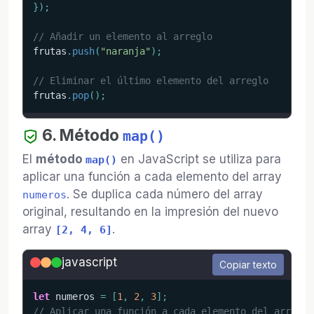
}
)
;
// Añadir un elemento al arreglo
frutas
.
push
(
"naranja"
)
;
// Eliminar el último elemento del arreglo
frutas
.
pop
(
)
;
6. Método
map()
El
método
en JavaScript se utiliza para
map()
aplicar una función a cada elemento del array
. Se duplica cada número del array
numeros
original, resultando en la impresión del nuevo
array
.
[2, 4, 6]
javascript
Copiar texto
let
 numeros 
=
[
1
,
2
,
3
]
;
// Aplicar una función a cada elemento del arreglo