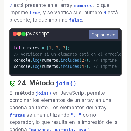
está presente en el array
, lo que
2
numeros
imprime
, y se verifica si el número
está
true
4
presente, lo que imprime
.
false
javascript
Copiar texto
let
 numeros 
=
[
1
,
2
,
3
]
;
// Verificar si un elemento está en el arreglo
console
.
log
(
numeros
.
includes
(
2
)
)
;
// Imprime: true
console
.
log
(
numeros
.
includes
(
4
)
)
;
// Imprime: fals
24. Método
join()
El
método
en JavaScript permite
join()
combinar los elementos de un array en una
cadena de texto. Los elementos del array
se unen utilizando
como
frutas
", "
separador, lo que resulta en la impresión de la
cadena
.
"manzana, naranja, uva"