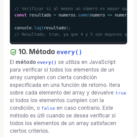
// Verificar si al menos un número es mayor que 3
const
 resultado 
=
 numeros
.
some
(
numero
=>
 numero 
>
console
.
log
(
resultado
)
;
// Resultado: true, ya que 4 y 5 son mayores que 3
10. Método
every()
El
método
se utiliza en JavaScript
every()
para verificar si todos los elementos de un
array cumplen con cierta condición
especificada en una función de retorno. Itera
sobre cada elemento del array y devuelve
true
si todos los elementos cumplen con la
condición, o
en caso contrario. Este
false
método es útil cuando se desea verificar si
todos los elementos de un array satisfacen
ciertos criterios.