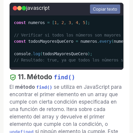
javascript
Copiar texto
const
 numeros 
=
[
1
,
2
,
3
,
4
,
5
]
;
// Verificar si todos los números son mayores que 
const
 todosMayoresQueCero 
=
 numeros
.
every
(
numero
=
console
.
log
(
todosMayoresQueCero
)
;
// Resultado: true, ya que todos los números son m
11. Método
find()
El
método
se utiliza en JavaScript para
find()
encontrar el primer elemento en un array que
cumple con cierta condición especificada en
una función de retorno. Itera sobre cada
elemento del array y devuelve el primer
elemento que cumple con la condición, o
si ningún elemento la cumple. Este
undefined