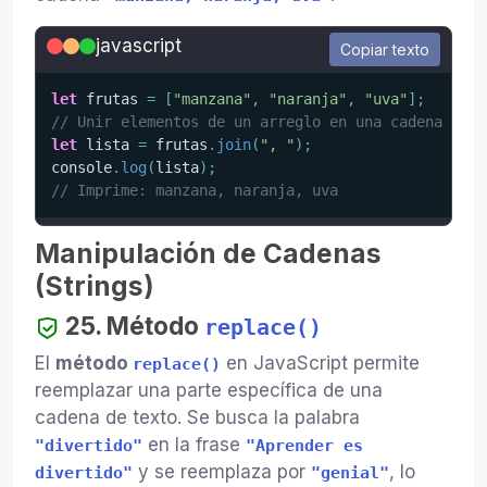
javascript
Copiar texto
let
 frutas 
=
[
"manzana"
,
"naranja"
,
"uva"
]
;
// Unir elementos de un arreglo en una cadena
let
 lista 
=
 frutas
.
join
(
", "
)
;
console
.
log
(
lista
)
;
// Imprime: manzana, naranja, uva
Manipulación de Cadenas
(Strings)
25. Método
replace()
El
método
en JavaScript permite
replace()
reemplazar una parte específica de una
cadena de texto. Se busca la palabra
en la frase
"divertido"
"Aprender es
y se reemplaza por
, lo
divertido"
"genial"