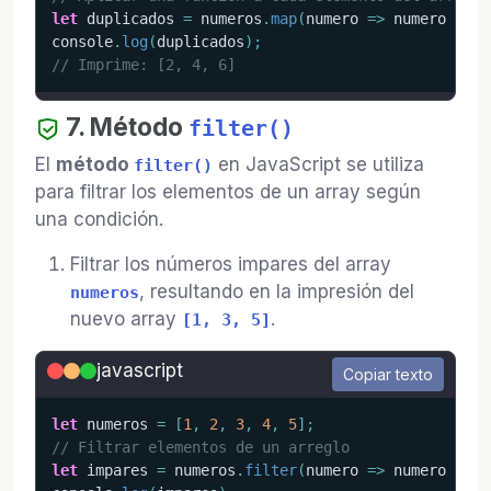
let
 duplicados 
=
 numeros
.
map
(
numero
=>
 numero 
*
2
)
console
.
log
(
duplicados
)
;
// Imprime: [2, 4, 6]
7. Método
filter()
El
método
en JavaScript se utiliza
filter()
para filtrar los elementos de un array según
una condición.
Filtrar los números impares del array
, resultando en la impresión del
numeros
nuevo array
.
[1, 3, 5]
javascript
Copiar texto
let
 numeros 
=
[
1
,
2
,
3
,
4
,
5
]
;
// Filtrar elementos de un arreglo
let
 impares 
=
 numeros
.
filter
(
numero
=>
 numero 
%
2