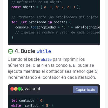
// Definición de un objeto
const
 objeto 
=
{
a
:
1
,
b
:
2
,
c
:
3
}
;
// Iteración sobre las propiedades del objeto
for
(
let
 propiedad 
in
 objeto
)
{
  console
.
log
(
propiedad 
+
': '
+
 objeto
[
propiedad
]
// Imprime el nombre y valor de cada propiedad
}
4. Bucle
while
Usando el
bucle
para imprimir los
while
números del 0 al 4 en la consola. El bucle se
ejecuta mientras el contador sea menor que 5,
incrementando el contador en cada iteración.
javascript
Copiar texto
let
 contador 
=
0
;
while
(
contador 
<
5
)
{