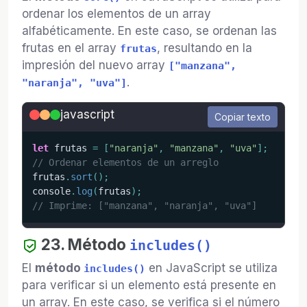
ordenar los elementos de un array
alfabéticamente. En este caso, se ordenan las
frutas en el array
, resultando en la
frutas
impresión del nuevo array
["manzana",
.
"naranja", "uva"]
javascript
Copiar texto
let
 frutas 
=
[
"naranja"
,
"manzana"
,
"uva"
]
;
// Ordenar elementos de un arreglo
frutas
.
sort
(
)
;
console
.
log
(
frutas
)
;
// Imprime: ["manzana", "naranja", "uva"]
23. Método
includes()
El
método
en JavaScript se utiliza
includes()
para verificar si un elemento está presente en
un array. En este caso, se verifica si el número