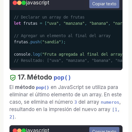
javascript
Copiar texto
// Declarar un array de frutas
let
 frutas 
=
[
"uva"
,
"manzana"
,
"banana"
,
"naranja
// Agregar un elemento al final del array
frutas
.
push
(
"sandía"
)
;
console
.
log
(
"Fruta agregada al final del array:"
,
 
// Resultado: ["uva", "manzana", "banana", "naranj
17. Método
pop()
El
método
en JavaScript se utiliza para
pop()
eliminar el último elemento de un array. En este
caso, se elimina el número
del array
,
3
numeros
resultando en la impresión del nuevo array
[1,
.
2]
javascript
Copiar texto