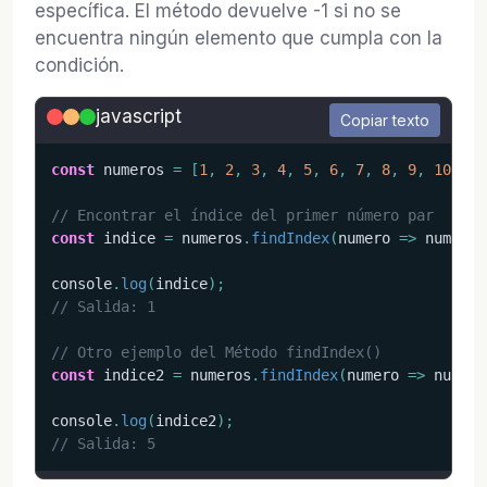
específica. El método devuelve -1 si no se
encuentra ningún elemento que cumpla con la
condición.
javascript
Copiar texto
const
 numeros 
=
[
1
,
2
,
3
,
4
,
5
,
6
,
7
,
8
,
9
,
10
]
;
// Encontrar el índice del primer número par
const
 indice 
=
 numeros
.
findIndex
(
numero
=>
 numero 
console
.
log
(
indice
)
;
// Salida: 1
// Otro ejemplo del Método findIndex()
const
 indice2 
=
 numeros
.
findIndex
(
numero
=>
 numero
console
.
log
(
indice2
)
;
// Salida: 5