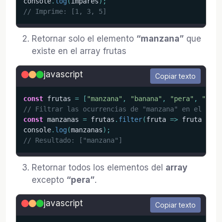
console
.
log
(
impares
)
;
// Imprime: [1, 3, 5]
Retornar solo el elemento
“manzana”
que
existe en el array frutas
javascript
Copiar texto
const
 frutas 
=
[
"manzana"
,
"banana"
,
"pera"
,
"uva"
// Filtrar las ocurrencias de "manzana" en el arra
const
 manzanas 
=
 frutas
.
filter
(
fruta
=>
 fruta 
===
console
.
log
(
manzanas
)
;
// Resultado: ["manzana"]
Retornar todos los elementos del
array
excepto
“pera”
.
javascript
Copiar texto