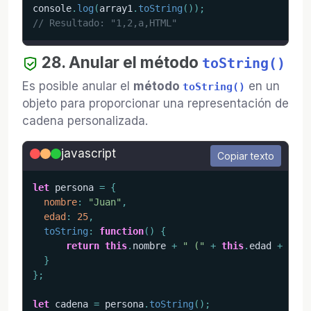
console
.
log
(
array1
.
toString
(
)
)
;
// Resultado: "1,2,a,HTML"
28. Anular el método
toString()
Es posible anular el
método
en un
toString()
objeto para proporcionar una representación de
cadena personalizada.
javascript
Copiar texto
let
 persona 
=
{
nombre
:
"Juan"
,
edad
:
25
,
toString
:
function
(
)
{
return
this
.
nombre 
+
" ("
+
this
.
edad 
+
" añ
}
}
;
let
 cadena 
=
 persona
.
toString
(
)
;