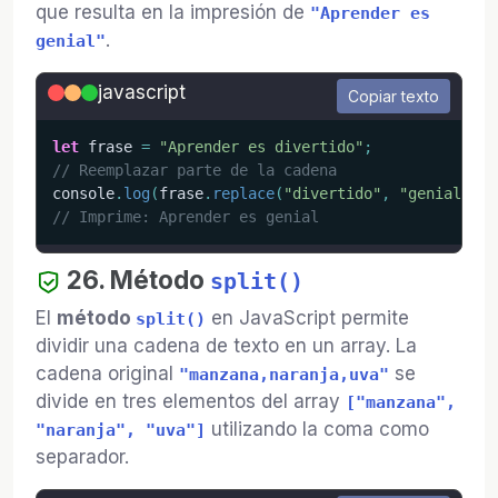
que resulta en la impresión de
"Aprender es
.
genial"
javascript
Copiar texto
let
 frase 
=
"Aprender es divertido"
;
// Reemplazar parte de la cadena
console
.
log
(
frase
.
replace
(
"divertido"
,
"genial"
)
)
;
// Imprime: Aprender es genial
26. Método
split()
El
método
en JavaScript permite
split()
dividir una cadena de texto en un array. La
cadena original
se
"manzana,naranja,uva"
divide en tres elementos del array
["manzana",
utilizando la coma como
"naranja", "uva"]
separador.