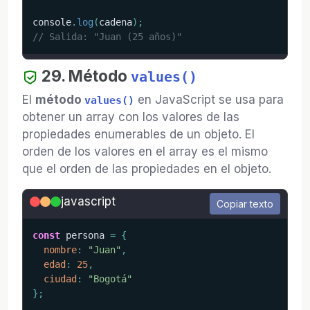
console
.
log
(
cadena
)
;
// Salida: "Juan (25 años)"
29. Método
values()
El
método
en JavaScript se usa para
values()
obtener un array con los valores de las
propiedades enumerables de un objeto. El
orden de los valores en el array es el mismo
que el orden de las propiedades en el objeto.
javascript
Copiar texto
const
 persona 
=
{
nombre
:
"Juan"
,
edad
:
25
,
ciudad
:
"Bogotá"
}
;