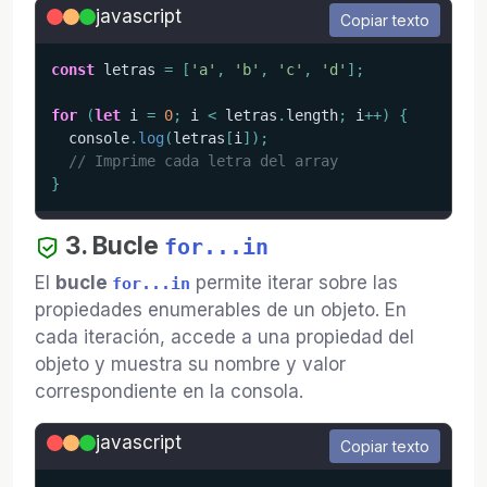
javascript
Copiar texto
const
 letras 
=
[
'a'
,
'b'
,
'c'
,
'd'
]
;
for
(
let
 i 
=
0
;
 i 
<
 letras
.
length
;
 i
++
)
{
  console
.
log
(
letras
[
i
]
)
;
// Imprime cada letra del array
}
3. Bucle
for...in
El
bucle
permite iterar sobre las
for...in
propiedades enumerables de un objeto. En
cada iteración, accede a una propiedad del
objeto y muestra su nombre y valor
correspondiente en la consola.
javascript
Copiar texto