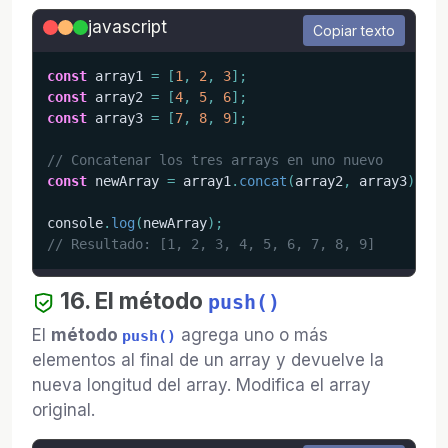
javascript
Copiar texto
const
 array1 
=
[
1
,
2
,
3
]
;
const
 array2 
=
[
4
,
5
,
6
]
;
const
 array3 
=
[
7
,
8
,
9
]
;
// Concatenar los tres arrays en uno nuevo
const
 newArray 
=
 array1
.
concat
(
array2
,
 array3
)
;
console
.
log
(
newArray
)
;
// Resultado: [1, 2, 3, 4, 5, 6, 7, 8, 9]
16. El método
push()
El
método
agrega uno o más
push()
elementos al final de un array y devuelve la
nueva longitud del array. Modifica el array
original.