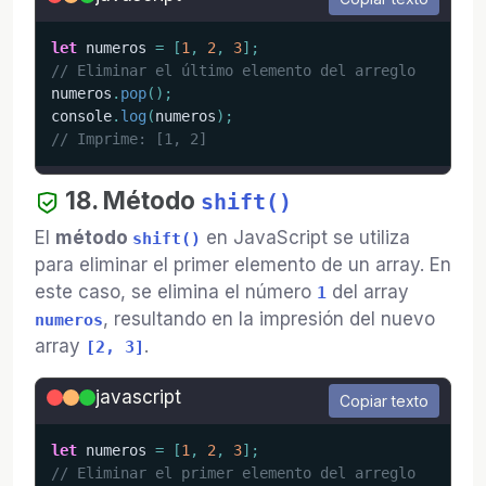
let
 numeros 
=
[
1
,
2
,
3
]
;
// Eliminar el último elemento del arreglo
numeros
.
pop
(
)
;
console
.
log
(
numeros
)
;
// Imprime: [1, 2]
18. Método
shift()
El
método
en JavaScript se utiliza
shift()
para eliminar el primer elemento de un array. En
este caso, se elimina el número
del array
1
, resultando en la impresión del nuevo
numeros
array
.
[2, 3]
javascript
Copiar texto
let
 numeros 
=
[
1
,
2
,
3
]
;
// Eliminar el primer elemento del arreglo