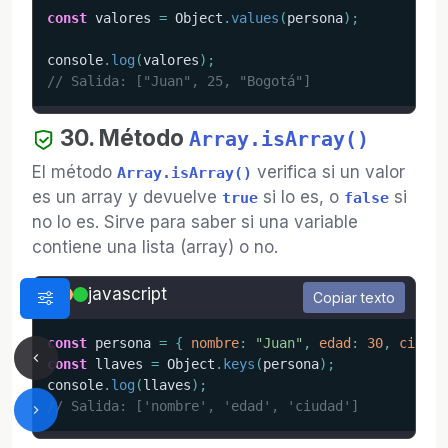
const
 valores 
=
 Object
.
values
(
persona
)
;
console
.
log
(
valores
)
;
// Salida: ["Juan", 25, "Bogotá"]
30. Método
Array.isArray()
El método
verifica si un valor
Array.isArray()
es un array y devuelve
si lo es, o
si
true
false
no lo es. Sirve para saber si una variable
contiene una lista (array) o no.
javascript
Copiar texto
const
 persona 
=
{
nombre
:
"Juan"
,
edad
:
30
,
ciudad
const
 llaves 
=
 Object
.
keys
(
persona
)
;
console
.
log
(
llaves
)
;
// Salida: ['nombre', 'edad', 'ciudad']