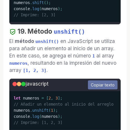
numeros
.
shift
(
)
;
console
.
log
(
numeros
)
;
// Imprime: [2, 3]
19. Método
unshift()
El
método
en JavaScript se utiliza
unshift()
para añadir un elemento al inicio de un array.
En este caso, se agrega el número
al array
1
, resultando en la impresión del nuevo
numeros
array
.
[1, 2, 3]
javascript
Copiar texto
let
 numeros 
=
[
2
,
3
]
;
// Añadir un elemento al inicio del arreglo
numeros
.
unshift
(
1
)
;
console
.
log
(
numeros
)
;
// Imprime: [1, 2, 3]