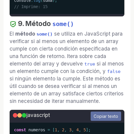
console
.
log
(
suma
)
;
// Imprime: 15
9. Método
some()
El
método
se utiliza en JavaScript para
some()
verificar si al menos un elemento de un array
cumple con cierta condición especificada en
una función de retorno. Itera sobre cada
elemento del array y devuelve
si al menos
true
un elemento cumple con la condición, y
false
si ningún elemento la cumple. Este método es
útil cuando se desea verificar si al menos un
elemento de un array satisface ciertos criterios
sin necesidad de iterar manualmente.
javascript
Copiar texto
const
 numeros 
=
[
1
,
2
,
3
,
4
,
5
]
;