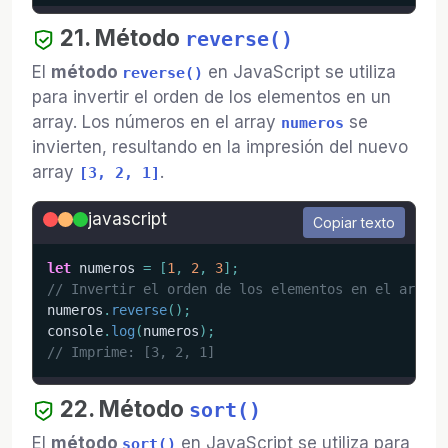
21. Método
reverse()
El
método
en JavaScript se utiliza
reverse()
para invertir el orden de los elementos en un
array. Los números en el array
se
numeros
invierten, resultando en la impresión del nuevo
array
.
[3, 2, 1]
javascript
Copiar texto
let
 numeros 
=
[
1
,
2
,
3
]
;
// Invertir el orden de los elementos en el arregl
numeros
.
reverse
(
)
;
console
.
log
(
numeros
)
;
// Imprime: [3, 2, 1]
22. Método
sort()
El
método
en JavaScript se utiliza para
sort()