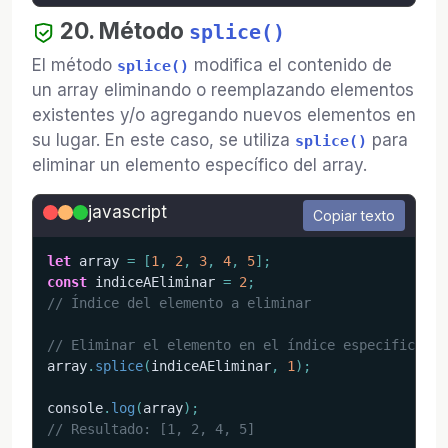
20. Método
splice()
El método
modifica el contenido de
splice()
un array eliminando o reemplazando elementos
existentes y/o agregando nuevos elementos en
su lugar. En este caso, se utiliza
para
splice()
eliminar un elemento específico del array.
javascript
Copiar texto
let
 array 
=
[
1
,
2
,
3
,
4
,
5
]
;
const
 indiceAEliminar 
=
2
;
// Índice del elemento a eliminar
// Eliminar el elemento en el índice especificado
array
.
splice
(
indiceAEliminar
,
1
)
;
console
.
log
(
array
)
;
// Resultado: [1, 2, 4, 5]