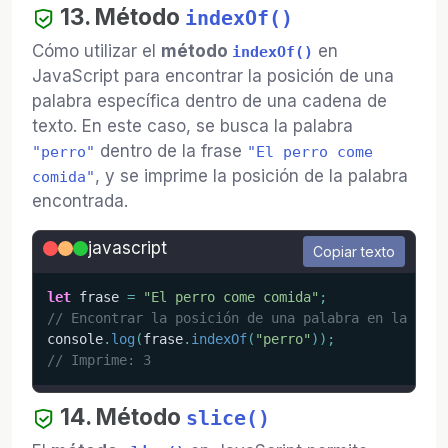
13. Método
indexOf()
Cómo utilizar el
método
en
indexOf()
JavaScript para encontrar la posición de una
palabra específica dentro de una cadena de
texto. En este caso, se busca la palabra
dentro de la frase
"perro"
"El perro come
, y se imprime la posición de la palabra
comida"
encontrada.
javascript
Copiar texto
let
 frase 
=
"El perro come comida"
;
// Encontrar la posición de una palabra en la fras
console
.
log
(
frase
.
indexOf
(
"perro"
)
)
;
// Imprime: 3
14. Método
slice()