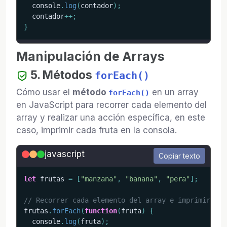
  console
.
log
(
contador
)
;
  contador
++
;
}
Manipulación de Arrays
5. Métodos
forEach()
Cómo usar el
método
en un array
forEach()
en JavaScript para recorrer cada elemento del
array y realizar una acción específica, en este
caso, imprimir cada fruta en la consola.
javascript
Copiar texto
let
 frutas 
=
[
"manzana"
,
"banana"
,
"pera"
]
;
// Recorrer cada elemento del array e imprimirlo
frutas
.
forEach
(
function
(
fruta
)
{
  console
.
log
(
fruta
)
;