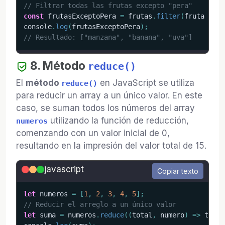
// Filtrar todas las frutas excepto "pera"
const
 frutasExceptoPera 
=
 frutas
.
filter
(
fruta
=>
 f
console
.
log
(
frutasExceptoPera
)
;
// Resultado: ["manzana", "banana", "uva"]
8. Método
reduce()
El
método
en JavaScript se utiliza
reduce()
para reducir un array a un único valor. En este
caso, se suman todos los números del array
utilizando la función de reducción,
numeros
comenzando con un valor inicial de 0,
resultando en la impresión del valor total de 15.
javascript
Copiar texto
let
 numeros 
=
[
1
,
2
,
3
,
4
,
5
]
;
// Reducir el arreglo a un único valor
let
 suma 
=
 numeros
.
reduce
(
(
total
,
 numero
)
=>
 total