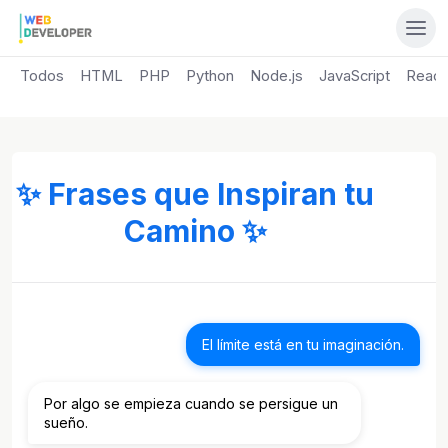
Todos
HTML
PHP
Python
Node.js
JavaScript
React.
✨ Frases que Inspiran tu
Camino ✨
El límite está en tu imaginación.
Por algo se empieza cuando se persigue un
sueño.