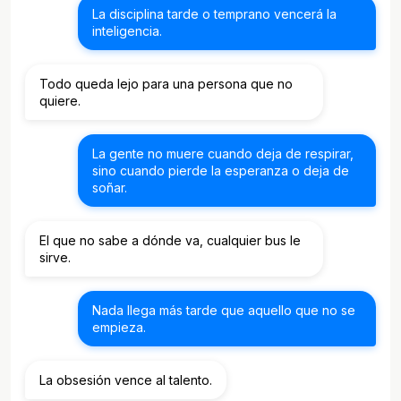
La disciplina tarde o temprano vencerá la
inteligencia.
Todo queda lejo para una persona que no
quiere.
La gente no muere cuando deja de respirar,
sino cuando pierde la esperanza o deja de
soñar.
El que no sabe a dónde va, cualquier bus le
sirve.
Nada llega más tarde que aquello que no se
empieza.
La obsesión vence al talento.