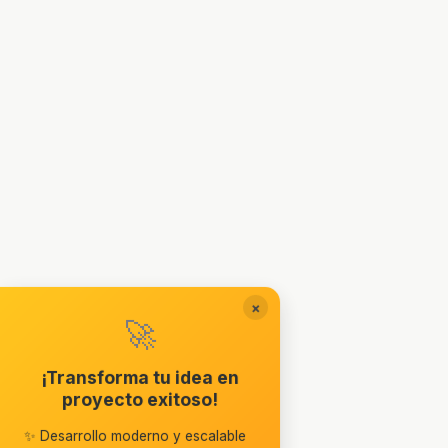
×
🚀
¡Transforma tu idea en
proyecto exitoso!
✨ Desarrollo moderno y escalable