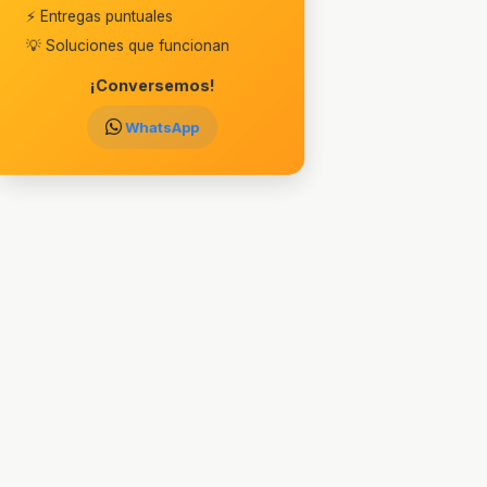
⚡ Entregas puntuales
💡 Soluciones que funcionan
¡Conversemos!
WhatsApp