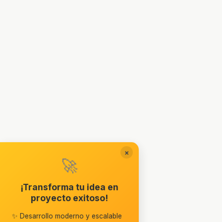
×
🚀
¡Transforma tu idea en
proyecto exitoso!
✨ Desarrollo moderno y escalable