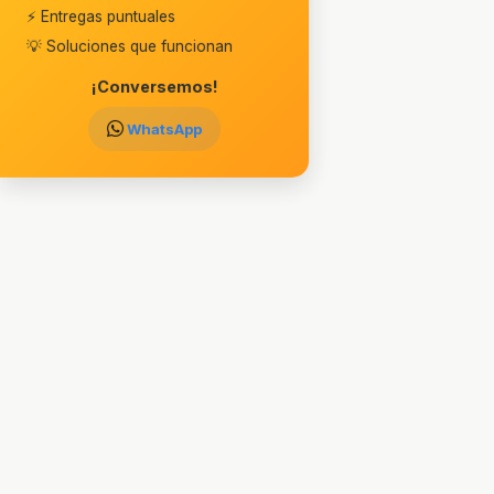
⚡ Entregas puntuales
💡 Soluciones que funcionan
¡Conversemos!
WhatsApp